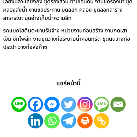
เลี้ยงปลา-เลี้ยงกุ้ง ขุดร่องสวน ทำเขื่อนดิน งานขุดร่องน้ำ ขุด
คลองส่งน้ำ งานชลประทาน ขุดลอก คลอง-ขุดลอกลาราง
สาธารณะ ขุดอ่างเก็บน้ำความลึก
รถแบคโฮตีนตะขาบรับจ้าง หน่วยงานก่อนสร้าง งานกดเสา
เข็ม ชีทไพล์ท งานขุดวางท่อระบายน้ำคอนกรีต ขุดดินวางท่อ
ประปา วางท่อส่งก๊าซ
แชร์หน้านี้