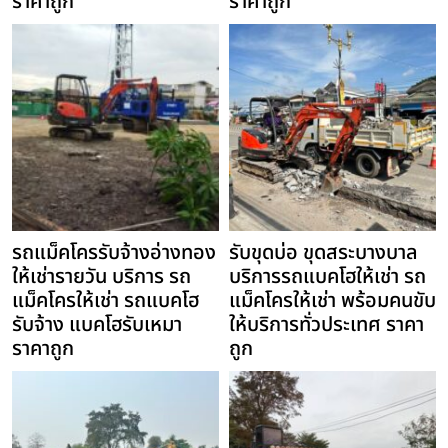
ราคาถูก
ราคาถูก
รถแม็คโครรับจ้างอ่างทอง
รับขุดบ่อ ขุดสระบางบาล
ให้เช่ารายวัน บริการ รถ
บริการรถแบคโฮให้เช่า รถ
แม็คโครให้เช่า รถแบคโฮ
แม็คโครให้เช่า พร้อมคนขับ
รับจ้าง แบคโฮรับเหมา
ให้บริการทั่วประเทศ ราคา
ราคาถูก
ถูก