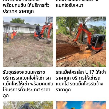
พร้อมคนขับ ให้บริการทั่ว
แบคโฮรับเหมา
ประเทศ ราคาถูก
รับขุดร่องสวนมหาราช
รถแม็คโครเล็ก U17 ให้เช่า
บริการรถแบคโฮให้เช่า รถ
ราคาถูก บริการให้เช่ารถ
แม็คโครให้เช่า พร้อมคนขับ
แบคโฮ รถแม็คโครรับจ้าง
ให้บริการทั่วประเทศ ราคา
ราคาถูก
ถูก