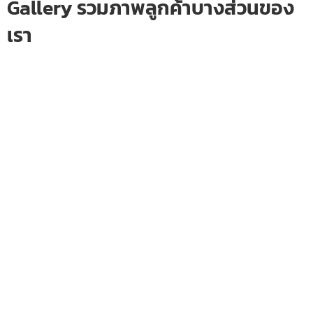
Gallery รวมภาพลูกค้าบางส่วนของ
เรา