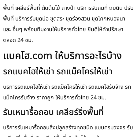
พื้นที่ เคลียร์พื้นที่ ตัดต้นไม้ ถางป่า บริการรับถมที่ ถมดิน ปรับ
พื้นที่ บริการรับขุดบ่อ ขุดสระ ขุดร่องสวน ขุดโคกหนองนา
และ อื่นๆ พร้อมทีมงานให้บริการทั่วไทย ยินดีให้คำปรึกษา
ตลอด 24 ชม.
แบคโฮ.com ให้บริการอะไรบ้าง
รถแบคโฮให้เช่า รถแม็คโครให้เช่า
บริการรถแบคโฮให้เช่า รถแม็คโครให้เช่า รถแบคโฮรับจ้าง รถ
แม็คโครรับจ้าง ราคาถูก ให้บริการทั่วไทย 24 ชม.
รับเหมารื้อถอน เคลียร์ริ่งพื้นที่
บริการรับเหมารื้อถอนสิ่งปลูกสร้างทุกชนิด แบบครบวงจร รับ