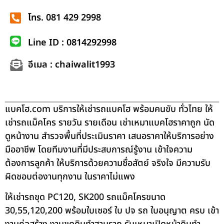
โทร. 081 429 2998
Line ID : 0814292998
อีเมล : chaiwalit1993
แบคโฮ.com บริการให้เช่ารถแบคโฮ พร้อมคนขับ ทั่วไทย ให้
เช่ารถแม็คโคร รายวัน รายเดือน เช่าเหมาแบคโฮราคาถูก นัด
ดูหน้างาน สำรวจพื้นที่ประเมินราคา เสนอราคาให้บริการอย่าง
มืออาชีพ โดยทีมงานที่มีประสบการณ์รู้งาน เข้าใจความ
ต้องการลูกค้า ให้บริการด้วยความซื่อสัตย์ จริงใจ มีความรับ
ผิดชอบต่องานทุกงาน ในราคาไม่แพง
ให้เช่ารถขุด PC120, SK200 รถแม็คโครขนาด
30,55,120,200 พร้อมใบเซอร์ ใบ ปจ รถ ใบอนุญาต ครบ เข้า