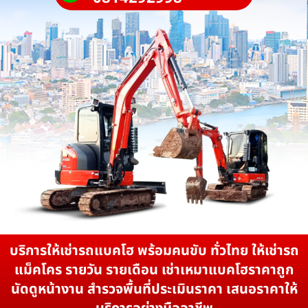
บริการให้เช่ารถแบคโฮ พร้อมคนขับ ทั่วไทย ให้เช่ารถ
แม็คโคร รายวัน รายเดือน เช่าเหมาแบคโฮราคาถูก
นัดดูหน้างาน สำรวจพื้นที่ประเมินราคา เสนอราคาให้