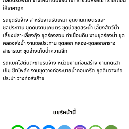
กลบปรับพื้นที่ จ้างเหมาเป็นจ๊อบ เช่า รายวันหรือเช่า รายเดือน
ให้ราคาถูก
รถขุดรับจ้าง สาหรับงานรับเหมา ขุดงานเกษตรและ
ชลประทาน ขุดดินงานเกษตร ขุดบ่อขุดสระน้ำ เลี้ยงสัตว์น้ำ
เลี้ยงปลา-เลี้ยงกุ้ง ขุดร่องสวน ทำเขื่อนดิน งานขุดร่องน้ำ ขุด
คลองส่งน้ำ งานชลประทาน ขุดลอก คลอง-ขุดลอกลาราง
สาธารณะ ขุดอ่างเก็บน้ำความลึก
รถแบคโฮตีนตะขาบรับจ้าง หน่วยงานก่อนสร้าง งานกดเสา
เข็ม ชีทไพล์ท งานขุดวางท่อระบายน้ำคอนกรีต ขุดดินวางท่อ
ประปา วางท่อส่งก๊าซ
แชร์หน้านี้