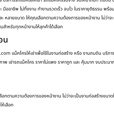
ริการรถแบคโฮให้เช่า รถแม็คโครรับจ้าง รับเหมาถมที่ ถมดิน ขุ
และ มืออาชีพ ไม่ทิ้งงาน ทำงานรวดเร็ว จบไว ในราคายุติธรรม พร้อม
 และ หลายขนาด ให้คุณเลือกตามความต้องการของหน้างาน ไม่ว่าจะ
สำหรับทุกหน้างานให้ลุกค้าได้เลือก
ือน
com แม็คโครให้เช่าเพื่อใช้ในงานก่อสร้าง หรือ งานถมดิน บริกา
ุณภาพ เช่ารถแม็คโคร ราคาไม่แพง ราคาถูก และ คุ้มมาก งบประมาณเป
ลือกตามความต้องการของหน้างาน ไม่ว่าจะเป็นงานก่อสร้างขนาด
ให้เลือก