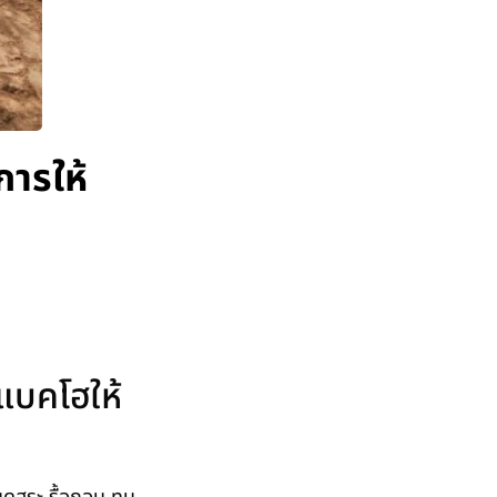
ารให้
แบคโฮให้