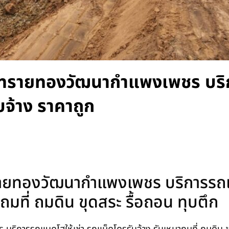
่าทรายทองวัฒนากำแพงเพชร บริก
จ้าง ราคาถูก
ทรายทองวัฒนากำแพงเพชร บริการรถ
ถมที่ ถมดิน ขุดสระ รื้อถอน ทุบตึก