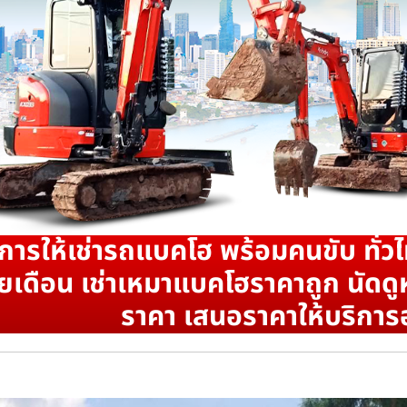
ิการให้เช่ารถแบคโฮ พร้อมคนขับ ทั่วไ
ยเดือน เช่าเหมาแบคโฮราคาถูก นัดดูห
ราคา เสนอราคาให้บริการ