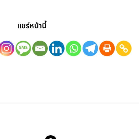
แชร์หน้านี้