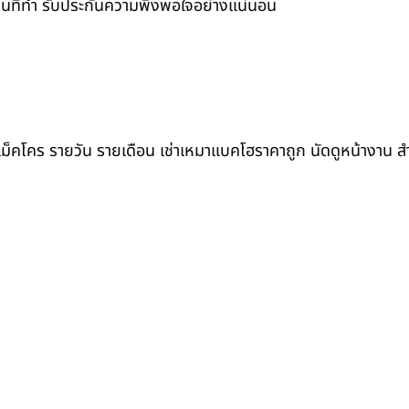
นที่ทำ รับประกันความพึงพอใจอย่างแน่นอน
ถแม็คโคร รายวัน รายเดือน เช่าเหมาแบคโฮราคาถูก นัดดูหน้างาน 