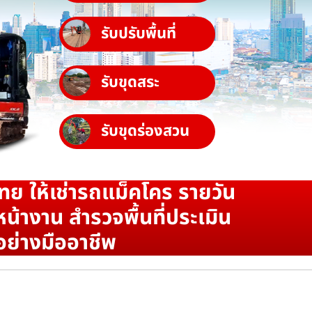
รับปรับพื้นที่
รับขุดสระ
รับขุดร่องสวน
ทย ให้เช่ารถแม็คโคร รายวัน
น้างาน สำรวจพื้นที่ประเมิน
อย่างมืออาชีพ