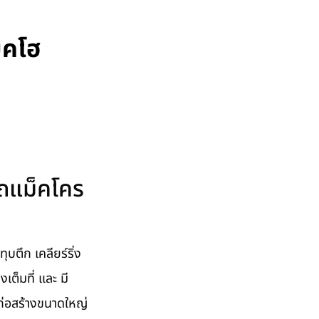
บคโฮ
รถแม็คโคร
บตึก เคลียร์ริ่ง
เต็มที่ และ มี
ก่อสร้างขนาดใหญ่