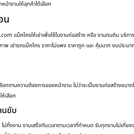
หน้างานให้ลุกค้าได้เลือก
ือน
com แม็คโครให้เช่าเพื่อใช้ในงานก่อสร้าง หรือ งานถมดิน บริกา
ุณภาพ เช่ารถแม็คโคร ราคาไม่แพง ราคาถูก และ คุ้มมาก งบประมาณเป
ลือกตามความต้องการของหน้างาน ไม่ว่าจะเป็นงานก่อสร้างขนาด
ให้เลือก
คนขับ
 ไม่ทิ้งงาน งานเสร็จทันเวลาตามเวลาที่กำหนด รับทุกงานไม่เกี่