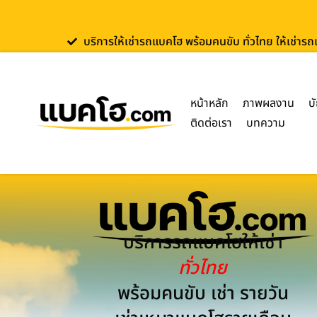
บริการให้เช่ารถแบคโฮ พร้อมคนขับ ทั่วไทย ให้เช่าร
หน้าหลัก
ภาพผลงาน
บ
ติดต่อเรา
บทความ
บริการรถแบคโฮให้เช่า
ทั่วไทย
พร้อมคนขับ เช่า รายวัน