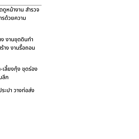
ัดดูหน้างาน สำรวจ
ิการด้วยความ
าง งานขุดดินทำ
ร้าง งานรื้อถอน
ลี้ยงกุ้ง ขุดร่อง
มลึก
ระปา วางท่อส่ง