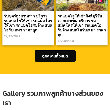
รับขุดร่องสวนตาก บริการ
รถแบคโฮให้เช่าสิงห์บุรีรับ
รถแบคโฮให้เช่า รถแม็คโคร
ตอกเสาเข็ม บริการ รถ
ให้เช่า รถแบคโฮรับจ้าง แบค
แม็คโครให้เช่า รถแบคโฮ
โฮรับเหมา ราคาถูก
รับจ้าง แบคโฮรับเหมา ราคา
ถูก
29/12/2021
18/03/2023
ดูผลงานทั้งหมด
Gallery รวมภาพลูกค้าบางส่วนของ
เรา