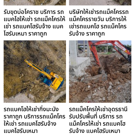
รับขุดบ่อโคราช บริการ รถ
บริษัทให้เช่ารถแม็คโครรถ
แบคโฮให้เช่า รถแม็คโครให้
แม็คโครรายวัน บริการให้
เช่า รถแบคโฮรับจ้าง แบค
เช่ารถแบคโฮ รถแม็คโคร
โฮรับเหมา ราคาถูก
รับจ้าง ราคาถูก
รถแบคโฮให้เช่ากิ่งมะนัง
รถแม็คโครให้เช่าอุดรธานี
ราคาถูก บริการรถแม็คโคร
รับปรับพื้นที่ บริการ รถ
ให้เช่า รถแบคโฮรับจ้าง
แม็คโครให้เช่า รถแบคโฮ
แบคโฮรับเหมา
รับจ้าง แบคโฮรับเหมา