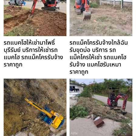
รถแบคโฮให้เช่านาโพธิ์
รถแม็คโครรับจ้างใกล้ฉัน
บุรีรัมย์ บริการให้เช่ารถ
รับขุดบ่อ บริการ รถ
แบคโฮ รถแม็คโครรับจ้าง
แม็คโครให้เช่า รถแบคโฮ
ราคาถูก
รับจ้าง แบคโฮรับเหมา
ราคาถูก