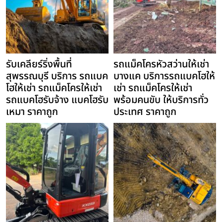
รับเคลียร์ริ่งพื้นที่
รถแม็คโครหัวสว่านให้เช่า
สุพรรณบุรี บริการ รถแบค
บางแค บริการรถแบคโฮให้
โฮให้เช่า รถแม็คโครให้เช่า
เช่า รถแม็คโครให้เช่า
รถแบคโฮรับจ้าง แบคโฮรับ
พร้อมคนขับ ให้บริการทั่ว
เหมา ราคาถูก
ประเทศ ราคาถูก