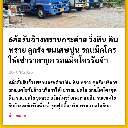
6ล้อรับจ้างพรานกระต่าย วิ่งหิน ดิน
ทราย ลูกรัง ขนเศษปูน รถแม็คโคร
ให้เช่าราคาถูก รถแม็คโครรับจ้า
28/04/2025
6ล้อดั้มรับจ้างพรานกระต่าย หิน ดิน ทราย ลูกรัง บริการ
รถแบคโฮรับจ้าง บริการให้เช่ารถแบคโฮ รถแม็คโครขุด
ดิน รถแบคโฮขุดสระ แม็คโครรับเหมาถมดิน รถแบคโฮ
รับจ้างเคลียร์ริ่งพื้นที่ ขุดฟุตติ้ง บริการรถแบคโฮรับจ
อ่านต่อ »