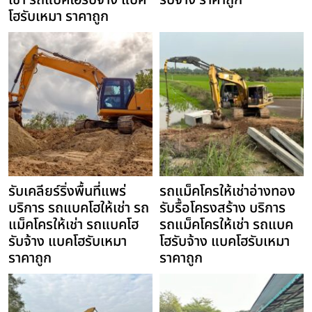
โฮรับเหมา ราคาถูก
รับเคลียร์ริ่งพื้นที่แพร่
รถแม็คโครให้เช่าอ่างทอง
บริการ รถแบคโฮให้เช่า รถ
รับรื้อโครงสร้าง บริการ
แม็คโครให้เช่า รถแบคโฮ
รถแม็คโครให้เช่า รถแบค
รับจ้าง แบคโฮรับเหมา
โฮรับจ้าง แบคโฮรับเหมา
ราคาถูก
ราคาถูก