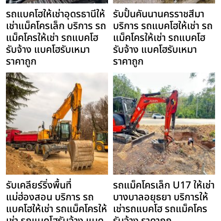
รถแบคโฮให้เช่าอุดรธานีให้
รับปั้นคันนานครราชสีมา
เช่าแม็คโครเล็ก บริการ รถ
บริการ รถแบคโฮให้เช่า รถ
แม็คโครให้เช่า รถแบคโฮ
แม็คโครให้เช่า รถแบคโฮ
รับจ้าง แบคโฮรับเหมา
รับจ้าง แบคโฮรับเหมา
ราคาถูก
ราคาถูก
รับเคลียร์ริ่งพื้นที่
รถแม็คโครเล็ก U17 ให้เช่า
แม่ฮ่องสอน บริการ รถ
บางบาลอยุธยา บริการให้
แบคโฮให้เช่า รถแม็คโครให้
เช่ารถแบคโฮ รถแม็คโคร
เช่า รถแบคโฮรับจ้าง แบค
รับจ้าง ราคาถูก