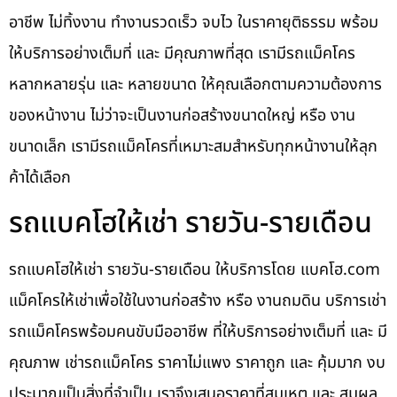
อาชีพ ไม่ทิ้งงาน ทำงานรวดเร็ว จบไว ในราคายุติธรรม พร้อม
ให้บริการอย่างเต็มที่ และ มีคุณภาพที่สุด เรามีรถแม็คโคร
หลากหลายรุ่น และ หลายขนาด ให้คุณเลือกตามความต้องการ
ของหน้างาน ไม่ว่าจะเป็นงานก่อสร้างขนาดใหญ่ หรือ งาน
ขนาดเล็ก เรามีรถแม็คโครที่เหมาะสมสำหรับทุกหน้างานให้ลุก
ค้าได้เลือก
รถแบคโฮให้เช่า รายวัน-รายเดือน
รถแบคโฮให้เช่า รายวัน-รายเดือน ให้บริการโดย แบคโฮ.com
แม็คโครให้เช่าเพื่อใช้ในงานก่อสร้าง หรือ งานถมดิน บริการเช่า
รถแม็คโครพร้อมคนขับมืออาชีพ ที่ให้บริการอย่างเต็มที่ และ มี
คุณภาพ เช่ารถแม็คโคร ราคาไม่แพง ราคาถูก และ คุ้มมาก งบ
ประมาณเป็นสิ่งที่จำเป็น เราจึงเสนอราคาที่สมเหตุ และ สมผล