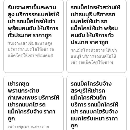
รับเจาะเสาเข็มสะพาน
รถแม็คโครหัวสว่านให้
สูง บริการรถแบคโฮให้
เช่าธนบุรี บริการรถ
เช่า รถแม็คโครให้เช่า
แบคโฮให้เช่า รถ
พร้อมคนขับ ให้บริการ
แม็คโครให้เช่า พร้อม
ทั่วประเทศ ราคาถูก
คนขับ ให้บริการทั่ว
ประเทศ ราคาถูก
รับเจาะเสาเข็มสะพานสูง
บริการรถแบคโฮให้เช่า รถ
รถแม็คโครหัวสว่านให้เช่า
แม็คโครให้เช่า พร้อมคนขั
ธนบุรี บริการรถแบคโฮให้
เช่า รถแม็คโครให้เช่า พ
เช่ารถขุด
รถแม็คโครรับจ้าง
พรานกระต่าย
สระบุรีให้เช่ารถ
กำแพงเพชร บริการให้
แม็คโครหัวแย็ก
เช่ารถแบคโฮ รถ
บริการ รถแม็คโครให้
แม็คโครรับจ้าง ราคา
เช่า รถแบคโฮรับจ้าง
ถูก
แบคโฮรับเหมา ราคา
ถูก
เช่ารถขุดพรานกระต่าย