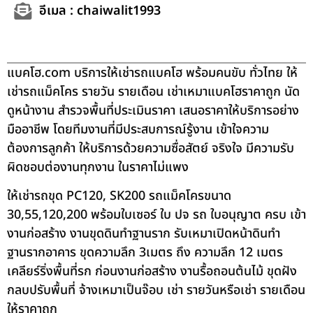
อีเมล : chaiwalit1993
แบคโฮ.com บริการให้เช่ารถแบคโฮ พร้อมคนขับ ทั่วไทย ให้
เช่ารถแม็คโคร รายวัน รายเดือน เช่าเหมาแบคโฮราคาถูก นัด
ดูหน้างาน สำรวจพื้นที่ประเมินราคา เสนอราคาให้บริการอย่าง
มืออาชีพ โดยทีมงานที่มีประสบการณ์รู้งาน เข้าใจความ
ต้องการลูกค้า ให้บริการด้วยความซื่อสัตย์ จริงใจ มีความรับ
ผิดชอบต่องานทุกงาน ในราคาไม่แพง
ให้เช่ารถขุด PC120, SK200 รถแม็คโครขนาด
30,55,120,200 พร้อมใบเซอร์ ใบ ปจ รถ ใบอนุญาต ครบ เข้า
งานก่อสร้าง งานขุดดินทำฐานราก รับเหมาเปิดหน้าดินทำ
ฐานรากอาคาร ขุดความลึก 3เมตร ถึง ความลึก 12 เมตร
เคลียร์ริ่งพื้นที่รก ก่อนงานก่อสร้าง งานรื้อถอนต้นไม้ ขุดฝัง
กลบปรับพื้นที่ จ้างเหมาเป็นจ๊อบ เช่า รายวันหรือเช่า รายเดือน
ให้ราคาถูก