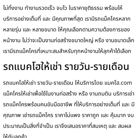
ไม่ทิ้งงาน ทำงานรวดเร็ว จบไว ในราคายุติธรรม พร้อมให้
บริการอย่างเต็มที่ และ มีคุณภาพที่สุด เรามีรถแม็คโครหลาก
หลายรุ่น และ หลายขนาด ให้คุณเลือกตามความต้องการของ
หน้างาน ไม่ว่าจะเป็นงานก่อสร้างขนาดใหญ่ หรือ งานขนาดเล็ก
เรามีรถแม็คโครที่เหมาะสมสำหรับทุกหน้างานให้ลุกค้าได้เลือก
รถแบคโฮให้เช่า รายวัน-รายเดือน
รถแบคโฮให้เช่า รายวัน-รายเดือน ให้บริการโดย แบคโฮ.com
แม็คโครให้เช่าเพื่อใช้ในงานก่อสร้าง หรือ งานถมดิน บริการเช่า
รถแม็คโครพร้อมคนขับมืออาชีพ ที่ให้บริการอย่างเต็มที่ และ มี
คุณภาพ เช่ารถแม็คโคร ราคาไม่แพง ราคาถูก และ คุ้มมาก งบ
ประมาณเป็นสิ่งที่จำเป็น เราจึงเสนอราคาที่สมเหตุ และ สมผล
ให้กับลูกค้า