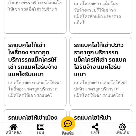
กำแพงเพชร บริการรถแบคโฮ
แบคโฮ.com รถแม็คโคร
ให้เช่า รถแม็คโครรับจ้าง รั
รับจ้างสระบุรีให้เช่ารถ
แม็คโครหัวแย็ก บริการรถ
แม็คโ
รถแบคโฮให้เช่า
รถแบคโฮให้เช่าปะทิว
โพธิ์ทอง ราคาถูก
ราคาถูก บริการรถ
บริการรถแม็คโครให้
แม็คโครให้เช่า รถแบค
เช่า รถแบคโฮรับจ้าง
โฮรับจ้าง แบคโฮรับ
แบคโฮรับเหมา
เหมา
แบคโฮ.com รถแบคโฮให้เช่า
แบคโฮ.com รถแบคโฮให้เช่า
โพธิ์ทอง ราคาถูก บริการรถ
ปะทิว ราคาถูก บริการรถ
แม็คโครให้เช่า รถแบคโ
แม็คโครให้เช่า รถแบคโฮรั
รถแบคโฮให้เช่าเมือง
รถแบคโฮให้เช่า
กำแพงเพชร บริการให้
บางกระทุ่ม ราคาถูก
เช่ารถแบคโฮ รถ
บริการรถแม็คโครให้
หน้าหลัก
เมนู
แชร์
เพิ่มเติม
ติดต่อ