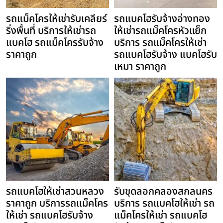
รถแม็คโครให้เช่ารับเคลียร์
รถแบคโฮรับจ้างอ่างทอง
ริ่งพื้นที่ บริการให้เช่ารถ
ให้เช่ารถแม็คโครหัวแย็ก
แบคโฮ รถแม็คโครรับจ้าง
บริการ รถแม็คโครให้เช่า
ราคาถูก
รถแบคโฮรับจ้าง แบคโฮรับ
เหมา ราคาถูก
รถแบคโฮให้เช่าสวนหลวง
รับขุดลอกคลองสกลนคร
ราคาถูก บริการรถแม็คโคร
บริการ รถแบคโฮให้เช่า รถ
ให้เช่า รถแบคโฮรับจ้าง
แม็คโครให้เช่า รถแบคโฮ