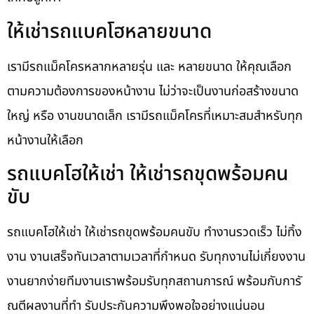
ให้เช่ารถแบคโฮหลายขนาด
เรามีรถแม็คโครหลากหลายรุ่น และ หลายขนาด ให้คุณเลือก
ตามความต้องการของหน้างาน ไม่ว่าจะเป็นงานก่อสร้างขนาด
ใหญ่ หรือ งานขนาดเล็ก เรามีรถแม็คโครที่เหมาะสมสำหรับทุก
หน้างานให้เลือก
รถแบคโฮให้เช่า ให้เช่ารถขุดพร้อมคน
ขับ
รถแบคโฮให้เช่า ให้เช่ารถขุดพร้อมคนขับ ทำงานรวดเร็ว ไม่ทิ้ง
งาน งานเสร็จทันเวลาตามเวลาที่กำหนด รับทุกงานไม่เกี่ยงงาน
งานยากง่ายทีมงานเราพร้อมรับทุกสถานการณ์ พร้อมกับการั
ณตีผลงานที่ทำ รับประกันความพึงพอใจอย่างแน่นอน