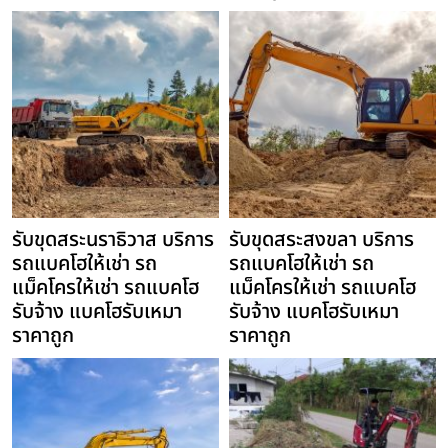
รับขุดสระนราธิวาส บริการ
รับขุดสระสงขลา บริการ
รถแบคโฮให้เช่า รถ
รถแบคโฮให้เช่า รถ
แม็คโครให้เช่า รถแบคโฮ
แม็คโครให้เช่า รถแบคโฮ
รับจ้าง แบคโฮรับเหมา
รับจ้าง แบคโฮรับเหมา
ราคาถูก
ราคาถูก