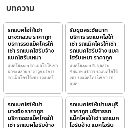
บทความ
รถแบคโฮให้เช่า
รับขุดสระชัยนาท
นาจะหลวย ราคาถูก
บริการ รถแบคโฮให้
บริการรถแม็คโครให้
เช่า รถแม็คโครให้เช่า
เช่า รถแบคโฮรับจ้าง
รถแบคโฮรับจ้าง แบค
แบคโฮรับเหมา
โฮรับเหมา ราคาถูก
แบคโฮ.com รถแบคโฮให้เช่า
แบคโฮ.com รับขุดสระ
นาจะหลวย ราคาถูก บริการ
ชัยนาท บริการ รถแบคโฮให้
รถแม็คโครให้เช่า รถแบคโ
เช่า รถแม็คโครให้เช่า รถ
แบค
รถแบคโฮให้เช่า
รถแบคโฮให้เช่าชลบุรี
บางซื่อ ราคาถูก
ราคาถูก บริการรถ
บริการรถแม็คโครให้
แม็คโครให้เช่า รถแบค
เช่า รถแบคโฮรับจ้าง
โฮรับจ้าง แบคโฮรับ