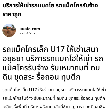
บริการให้เช่ารถแบคโฮ รถแม็คโครรับจ้าง
ราคาถูก
แบคโฮ.com
27/04/2025
รถแม็คโครเล็ก U17 ให้เช่าเสนา
อยุธยา บริการรถแบคโฮให้เช่า รถ
แม็คโครรับจ้าง รับเหมาถมที่ ถม
ดิน ขุดสระ รื้อถอน ทุบตึก
รถแม็คโครเล็ก U17 ให้เช่าเสนาอยุธยา บริการรถแบคโฮให้เช่า
รถแม็คโครรับจ้าง รับเหมาถมที่ ถมดิน ขุดสระ รื้อถอน ทุบตึก
เคลียร์ริ่งพื้นที่ บริการพร้อมคนขับที่ชำนาญการ และ มืออาชีพ