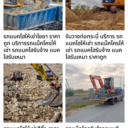
รถแบคโฮให้เช่าไชยา ราคา
รับวางท่อกระบี่ บริการ รถ
ถูก บริการรถแม็คโครให้
แบคโฮให้เช่า รถแม็คโครให้
เช่า รถแบคโฮรับจ้าง แบค
เช่า รถแบคโฮรับจ้าง แบค
โฮรับเหมา
โฮรับเหมา ราคาถูก