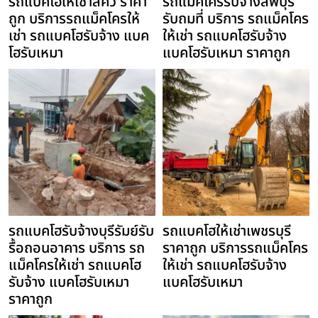
รถแบคโฮให้เช่าสีคิ้ว ราคา
รถแม็คโครรับจ้างลพบุรี
ถูก บริการรถแม็คโครให้
รับถมที่ บริการ รถแม็คโคร
เช่า รถแบคโฮรับจ้าง แบค
ให้เช่า รถแบคโฮรับจ้าง
โฮรับเหมา
แบคโฮรับเหมา ราคาถูก
รถแบคโฮรับจ้างบุรีรัมย์รับ
รถแบคโฮให้เช่าเพชรบุรี
รื้อถอนอาคาร บริการ รถ
ราคาถูก บริการรถแม็คโคร
แม็คโครให้เช่า รถแบคโฮ
ให้เช่า รถแบคโฮรับจ้าง
รับจ้าง แบคโฮรับเหมา
แบคโฮรับเหมา
ราคาถูก