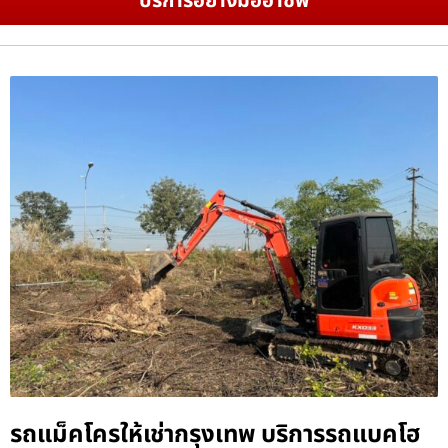
บริการอย่างมืออาชีพ
รถแม็คโครให้เช่ากรุงเทพ บริการรถแบคโฮ