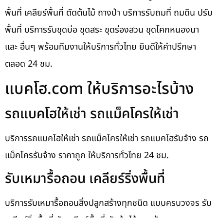
พื้นที่ เคลียร์พื้นที่ ตัดต้นไม้ ถางป่า บริการรับถมที่ ถมดิน ปรับ
พื้นที่ บริการรับขุดบ่อ ขุดสระ ขุดร่องสวน ขุดโคกหนองนา
และ อื่นๆ พร้อมทีมงานให้บริการทั่วไทย ยินดีให้คำปรึกษา
ตลอด 24 ชม.
แบคโฮ.com ให้บริการอะไรบ้าง
รถแบคโฮให้เช่า รถแม็คโครให้เช่า
บริการรถแบคโฮให้เช่า รถแม็คโครให้เช่า รถแบคโฮรับจ้าง รถ
แม็คโครรับจ้าง ราคาถูก ให้บริการทั่วไทย 24 ชม.
รับเหมารื้อถอน เคลียร์ริ่งพื้นที่
บริการรับเหมารื้อถอนสิ่งปลูกสร้างทุกชนิด แบบครบวงจร รับ