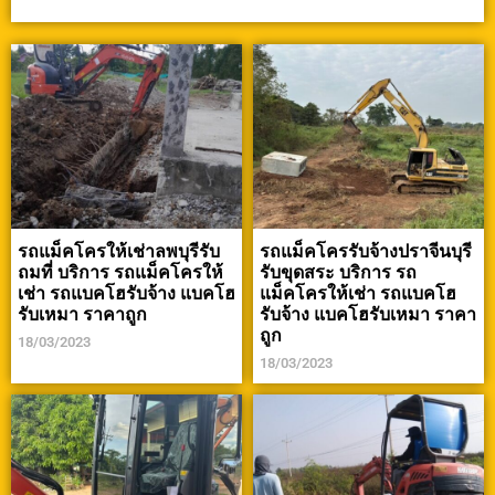
รถแม็คโครให้เช่าลพบุรีรับ
รถแม็คโครรับจ้างปราจีนบุรี
ถมที่ บริการ รถแม็คโครให้
รับขุดสระ บริการ รถ
เช่า รถแบคโฮรับจ้าง แบคโฮ
แม็คโครให้เช่า รถแบคโฮ
รับเหมา ราคาถูก
รับจ้าง แบคโฮรับเหมา ราคา
ถูก
18/03/2023
18/03/2023