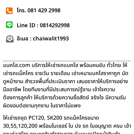
โทร. 081 429 2998
Line ID : 0814292998
อีเมล : chaiwalit1993
แบคโฮ.com บริการให้เช่ารถแบคโฮ พร้อมคนขับ ทั่วไทย ให้
เช่ารถแม็คโคร รายวัน รายเดือน เช่าเหมาแบคโฮราคาถูก นัด
ดูหน้างาน สำรวจพื้นที่ประเมินราคา เสนอราคาให้บริการอย่าง
มืออาชีพ โดยทีมงานที่มีประสบการณ์รู้งาน เข้าใจความ
ต้องการลูกค้า ให้บริการด้วยความซื่อสัตย์ จริงใจ มีความรับ
ผิดชอบต่องานทุกงาน ในราคาไม่แพง
ให้เช่ารถขุด PC120, SK200 รถแม็คโครขนาด
30,55,120,200 พร้อมใบเซอร์ ใบ ปจ รถ ใบอนุญาต ครบ เข้า