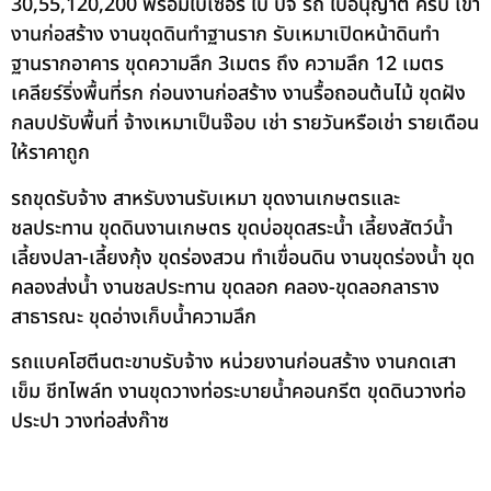
30,55,120,200 พร้อมใบเซอร์ ใบ ปจ รถ ใบอนุญาต ครบ เข้า
งานก่อสร้าง งานขุดดินทำฐานราก รับเหมาเปิดหน้าดินทำ
ฐานรากอาคาร ขุดความลึก 3เมตร ถึง ความลึก 12 เมตร
เคลียร์ริ่งพื้นที่รก ก่อนงานก่อสร้าง งานรื้อถอนต้นไม้ ขุดฝัง
กลบปรับพื้นที่ จ้างเหมาเป็นจ๊อบ เช่า รายวันหรือเช่า รายเดือน
ให้ราคาถูก
รถขุดรับจ้าง สาหรับงานรับเหมา ขุดงานเกษตรและ
ชลประทาน ขุดดินงานเกษตร ขุดบ่อขุดสระน้ำ เลี้ยงสัตว์น้ำ
เลี้ยงปลา-เลี้ยงกุ้ง ขุดร่องสวน ทำเขื่อนดิน งานขุดร่องน้ำ ขุด
คลองส่งน้ำ งานชลประทาน ขุดลอก คลอง-ขุดลอกลาราง
สาธารณะ ขุดอ่างเก็บน้ำความลึก
รถแบคโฮตีนตะขาบรับจ้าง หน่วยงานก่อนสร้าง งานกดเสา
เข็ม ชีทไพล์ท งานขุดวางท่อระบายน้ำคอนกรีต ขุดดินวางท่อ
ประปา วางท่อส่งก๊าซ