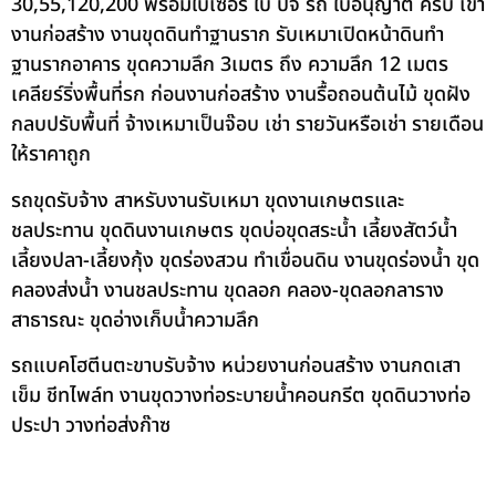
30,55,120,200 พร้อมใบเซอร์ ใบ ปจ รถ ใบอนุญาต ครบ เข้า
งานก่อสร้าง งานขุดดินทำฐานราก รับเหมาเปิดหน้าดินทำ
ฐานรากอาคาร ขุดความลึก 3เมตร ถึง ความลึก 12 เมตร
เคลียร์ริ่งพื้นที่รก ก่อนงานก่อสร้าง งานรื้อถอนต้นไม้ ขุดฝัง
กลบปรับพื้นที่ จ้างเหมาเป็นจ๊อบ เช่า รายวันหรือเช่า รายเดือน
ให้ราคาถูก
รถขุดรับจ้าง สาหรับงานรับเหมา ขุดงานเกษตรและ
ชลประทาน ขุดดินงานเกษตร ขุดบ่อขุดสระน้ำ เลี้ยงสัตว์น้ำ
เลี้ยงปลา-เลี้ยงกุ้ง ขุดร่องสวน ทำเขื่อนดิน งานขุดร่องน้ำ ขุด
คลองส่งน้ำ งานชลประทาน ขุดลอก คลอง-ขุดลอกลาราง
สาธารณะ ขุดอ่างเก็บน้ำความลึก
รถแบคโฮตีนตะขาบรับจ้าง หน่วยงานก่อนสร้าง งานกดเสา
เข็ม ชีทไพล์ท งานขุดวางท่อระบายน้ำคอนกรีต ขุดดินวางท่อ
ประปา วางท่อส่งก๊าซ