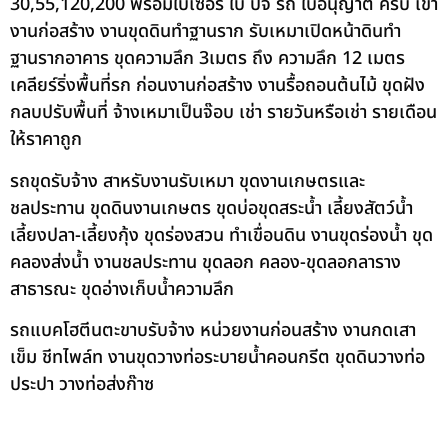
30,55,120,200 พร้อมใบเซอร์ ใบ ปจ รถ ใบอนุญาต ครบ เข้า
งานก่อสร้าง งานขุดดินทำฐานราก รับเหมาเปิดหน้าดินทำ
ฐานรากอาคาร ขุดความลึก 3เมตร ถึง ความลึก 12 เมตร
เคลียร์ริ่งพื้นที่รก ก่อนงานก่อสร้าง งานรื้อถอนต้นไม้ ขุดฝัง
กลบปรับพื้นที่ จ้างเหมาเป็นจ๊อบ เช่า รายวันหรือเช่า รายเดือน
ให้ราคาถูก
รถขุดรับจ้าง สาหรับงานรับเหมา ขุดงานเกษตรและ
ชลประทาน ขุดดินงานเกษตร ขุดบ่อขุดสระน้ำ เลี้ยงสัตว์น้ำ
เลี้ยงปลา-เลี้ยงกุ้ง ขุดร่องสวน ทำเขื่อนดิน งานขุดร่องน้ำ ขุด
คลองส่งน้ำ งานชลประทาน ขุดลอก คลอง-ขุดลอกลาราง
สาธารณะ ขุดอ่างเก็บน้ำความลึก
รถแบคโฮตีนตะขาบรับจ้าง หน่วยงานก่อนสร้าง งานกดเสา
เข็ม ชีทไพล์ท งานขุดวางท่อระบายน้ำคอนกรีต ขุดดินวางท่อ
ประปา วางท่อส่งก๊าซ