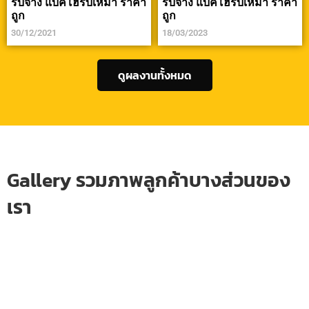
รับจ้าง แบคโฮรับเหมา ราคา
รับจ้าง แบคโฮรับเหมา ราคา
ถูก
ถูก
30/12/2021
18/03/2023
ดูผลงานทั้งหมด
Gallery รวมภาพลูกค้าบางส่วนของ
เรา