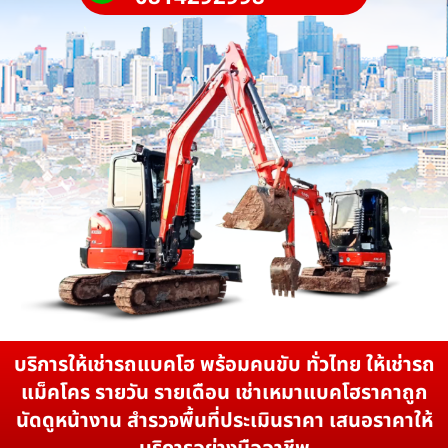
บริการให้เช่ารถแบคโฮ พร้อมคนขับ ทั่วไทย ให้เช่ารถ
แม็คโคร รายวัน รายเดือน เช่าเหมาแบคโฮราคาถูก
นัดดูหน้างาน สำรวจพื้นที่ประเมินราคา เสนอราคาให้