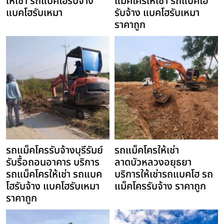
ให้เช่า รถแบคโฮรับจ้าง
แม็คโครให้เช่า รถแบคโฮ
แบคโฮรับเหมา
รับจ้าง แบคโฮรับเหมา
ราคาถูก
รถแม็คโครรับจ้างบุรีรัมย์
รถแม็คโครให้เช่า
รับรื้อถอนอาคาร บริการ
ลาดบัวหลวงอยุธยา
รถแม็คโครให้เช่า รถแบค
บริการให้เช่ารถแบคโฮ รถ
โฮรับจ้าง แบคโฮรับเหมา
แม็คโครรับจ้าง ราคาถูก
ราคาถูก