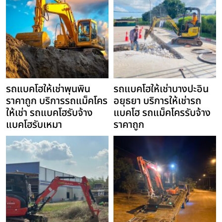
รถแบคโฮให้เช่าพุนพิน
รถแบคโฮให้เช่าบางปะอิน
ราคาถูก บริการรถแม็คโคร
อยุธยา บริการให้เช่ารถ
ให้เช่า รถแบคโฮรับจ้าง
แบคโฮ รถแม็คโครรับจ้าง
แบคโฮรับเหมา
ราคาถูก