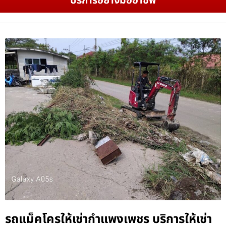
บริการอย่างมืออาชีพ
รถแม็คโครให้เช่ากำแพงเพชร บริการให้เช่า