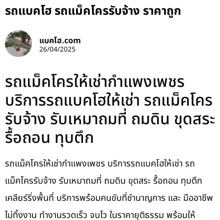
รถแบคโฮ รถแม็คโครรับจ้าง ราคาถูก
แบคโฮ.com
26/04/2025
รถแม็คโครให้เช่ากำแพงเพชร
บริการรถแบคโฮให้เช่า รถแม็คโคร
รับจ้าง รับเหมาถมที่ ถมดิน ขุดสระ
รื้อถอน ทุบตึก
รถแม็คโครให้เช่ากำแพงเพชร บริการรถแบคโฮให้เช่า รถ
แม็คโครรับจ้าง รับเหมาถมที่ ถมดิน ขุดสระ รื้อถอน ทุบตึก
เคลียร์ริ่งพื้นที่ บริการพร้อมคนขับที่ชำนาญการ และ มืออาชีพ
ไม่ทิ้งงาน ทำงานรวดเร็ว จบไว ในราคายุติธรรม พร้อมให้