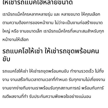
ให้เช่ารถแบคโฮหลายขนาด
เรามีรถแม็คโครหลากหลายรุ่น และ หลายขนาด ให้คุณเลือก
ตามความต้องการของหน้างาน ไม่ว่าจะเป็นงานก่อสร้างขนาด
ใหญ่ หรือ งานขนาดเล็ก เรามีรถแม็คโครที่เหมาะสมสำหรับทุก
หน้างานให้เลือก
รถแบคโฮให้เช่า ให้เช่ารถขุดพร้อมคน
ขับ
รถแบคโฮให้เช่า ให้เช่ารถขุดพร้อมคนขับ ทำงานรวดเร็ว ไม่ทิ้ง
งาน งานเสร็จทันเวลาตามเวลาที่กำหนด รับทุกงานไม่เกี่ยงงาน
งานยากง่ายทีมงานเราพร้อมรับทุกสถานการณ์ พร้อมกับการั
ณตีผลงานที่ทำ รับประกันความพึงพอใจอย่างแน่นอน