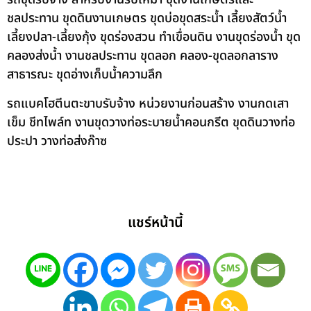
ชลประทาน ขุดดินงานเกษตร ขุดบ่อขุดสระน้ำ เลี้ยงสัตว์น้ำ
เลี้ยงปลา-เลี้ยงกุ้ง ขุดร่องสวน ทำเขื่อนดิน งานขุดร่องน้ำ ขุด
คลองส่งน้ำ งานชลประทาน ขุดลอก คลอง-ขุดลอกลาราง
สาธารณะ ขุดอ่างเก็บน้ำความลึก
รถแบคโฮตีนตะขาบรับจ้าง หน่วยงานก่อนสร้าง งานกดเสา
เข็ม ชีทไพล์ท งานขุดวางท่อระบายน้ำคอนกรีต ขุดดินวางท่อ
ประปา วางท่อส่งก๊าซ
แชร์หน้านี้