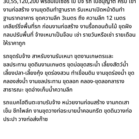
30,55,120,200 พร้อมใบเซอร์ ใบ ปจ รถ ใบอนุญาต ครบ เข้า
งานก่อสร้าง งานขุดดินทำฐานราก รับเหมาเปิดหน้าดินทำ
ฐานรากอาคาร ขุดความลึก 3เมตร ถึง ความลึก 12 เมตร
เคลียร์ริ่งพื้นที่รก ก่อนงานก่อสร้าง งานรื้อถอนต้นไม้ ขุดฝัง
กลบปรับพื้นที่ จ้างเหมาเป็นจ๊อบ เช่า รายวันหรือเช่า รายเดือน
ให้ราคาถูก
รถขุดรับจ้าง สาหรับงานรับเหมา ขุดงานเกษตรและ
ชลประทาน ขุดดินงานเกษตร ขุดบ่อขุดสระน้ำ เลี้ยงสัตว์น้ำ
เลี้ยงปลา-เลี้ยงกุ้ง ขุดร่องสวน ทำเขื่อนดิน งานขุดร่องน้ำ ขุด
คลองส่งน้ำ งานชลประทาน ขุดลอก คลอง-ขุดลอกลาราง
สาธารณะ ขุดอ่างเก็บน้ำความลึก
รถแบคโฮตีนตะขาบรับจ้าง หน่วยงานก่อนสร้าง งานกดเสา
เข็ม ชีทไพล์ท งานขุดวางท่อระบายน้ำคอนกรีต ขุดดินวางท่อ
ประปา วางท่อส่งก๊าซ