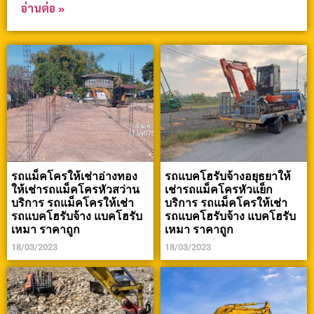
อ่านต่อ »
รถแม็คโครให้เช่าอ่างทอง
รถแบคโฮรับจ้างอยุธยาให้
ให้เช่ารถแม็คโครหัวสว่าน
เช่ารถแม็คโครหัวแย็ก
บริการ รถแม็คโครให้เช่า
บริการ รถแม็คโครให้เช่า
รถแบคโฮรับจ้าง แบคโฮรับ
รถแบคโฮรับจ้าง แบคโฮรับ
เหมา ราคาถูก
เหมา ราคาถูก
18/03/2023
18/03/2023