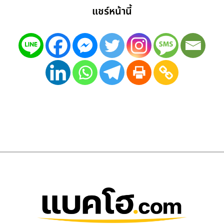
แชร์หน้านี้