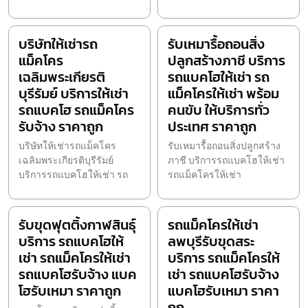
บริษัทให้เช่ารถ
รับเหมารื้อถอนสิ่ง
แม็คโคร
ปลูกสร้างภาชี บริการ
เฉลิมพระเกียรติ
รถแบคโฮให้เช่า รถ
บุรีรัมย์ บริการให้เช่า
แม็คโครให้เช่า พร้อม
รถแบคโฮ รถแม็คโคร
คนขับ ให้บริการทั่ว
รับจ้าง ราคาถูก
ประเทศ ราคาถูก
บริษัทให้เช่ารถแม็คโคร
รับเหมารื้อถอนสิ่งปลูกสร้าง
เฉลิมพระเกียรติบุรีรัมย์
ภาชี บริการรถแบคโฮให้เช่า
บริการรถแบคโฮให้เช่า รถ
รถแม็คโครให้เช่า
รับขุดฟุตติ้งกาฬสินธุ์
รถแม็คโครให้เช่า
บริการ รถแบคโฮให้
ลพบุรีรับขุดสระ
เช่า รถแม็คโครให้เช่า
บริการ รถแม็คโครให้
รถแบคโฮรับจ้าง แบค
เช่า รถแบคโฮรับจ้าง
โฮรับเหมา ราคาถูก
แบคโฮรับเหมา ราคา
ถูก