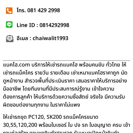
โทร. 081 429 2998
Line ID : 0814292998
อีเมล : chaiwalit1993
แบคโฮ.com บริการให้เช่ารถแบคโฮ พร้อมคนขับ ทั่วไทย ให้
เช่ารถแม็คโคร รายวัน รายเดือน เช่าเหมาแบคโฮราคาถูก นัด
ดูหน้างาน สำรวจพื้นที่ประเมินราคา เสนอราคาให้บริการอย่าง
มืออาชีพ โดยทีมงานที่มีประสบการณ์รู้งาน เข้าใจความ
ต้องการลูกค้า ให้บริการด้วยความซื่อสัตย์ จริงใจ มีความรับ
ผิดชอบต่องานทุกงาน ในราคาไม่แพง
ให้เช่ารถขุด PC120, SK200 รถแม็คโครขนาด
30,55,120,200 พร้อมใบเซอร์ ใบ ปจ รถ ใบอนุญาต ครบ เข้า