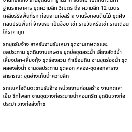
งานก่อสร้าง งานขุดดินทำฐานราก รับเหมาเปิดหน้าดินทำ
ฐานรากอาคาร ขุดความลึก 3เมตร ถึง ความลึก 12 เมตร
เคลียร์ริ่งพื้นที่รก ก่อนงานก่อสร้าง งานรื้อถอนต้นไม้ ขุดฝัง
กลบปรับพื้นที่ จ้างเหมาเป็นจ๊อบ เช่า รายวันหรือเช่า รายเดือน
ให้ราคาถูก
รถขุดรับจ้าง สาหรับงานรับเหมา ขุดงานเกษตรและ
ชลประทาน ขุดดินงานเกษตร ขุดบ่อขุดสระน้ำ เลี้ยงสัตว์น้ำ
เลี้ยงปลา-เลี้ยงกุ้ง ขุดร่องสวน ทำเขื่อนดิน งานขุดร่องน้ำ ขุด
คลองส่งน้ำ งานชลประทาน ขุดลอก คลอง-ขุดลอกลาราง
สาธารณะ ขุดอ่างเก็บน้ำความลึก
รถแบคโฮตีนตะขาบรับจ้าง หน่วยงานก่อนสร้าง งานกดเสา
เข็ม ชีทไพล์ท งานขุดวางท่อระบายน้ำคอนกรีต ขุดดินวางท่อ
ประปา วางท่อส่งก๊าซ