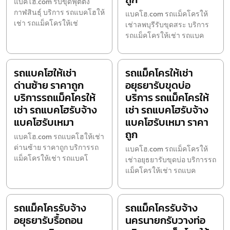
แบคโฮ.com รับขุดฟุตติ้ง
กาฬสินธุ์ บริการ รถแบคโฮให้
แบคโฮ.com รถแม็คโครให้
เช่า รถแม็คโครให้เช่
เช่าลพบุรีรับขุดสระ บริการ
รถแม็คโครให้เช่า รถแบค
รถแบคโฮให้เช่า
รถแม็คโครให้เช่า
ด่านซ้าย ราคาถูก
อยุธยารับขุดบ่อ
บริการรถแม็คโครให้
บริการ รถแม็คโครให้
เช่า รถแบคโฮรับจ้าง
เช่า รถแบคโฮรับจ้าง
แบคโฮรับเหมา
แบคโฮรับเหมา ราคา
ถูก
แบคโฮ.com รถแบคโฮให้เช่า
ด่านซ้าย ราคาถูก บริการรถ
แบคโฮ.com รถแม็คโครให้
แม็คโครให้เช่า รถแบคโ
เช่าอยุธยารับขุดบ่อ บริการรถ
แม็คโครให้เช่า รถแบค
รถแม็คโครรับจ้าง
รถแม็คโครรับจ้าง
อยุธยารับรื้อถอน
นครนายกรับวางท่อ