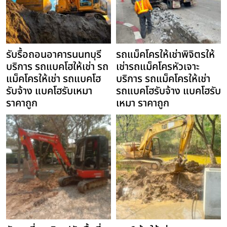
รับรื้อถอนอาคารนนทบุรี
รถแม็คโครให้เช่าพิจิตรให้
บริการ รถแบคโฮให้เช่า รถ
เช่ารถแม็คโครหัวเจาะ
แม็คโครให้เช่า รถแบคโฮ
บริการ รถแม็คโครให้เช่า
รับจ้าง แบคโฮรับเหมา
รถแบคโฮรับจ้าง แบคโฮรับ
ราคาถูก
เหมา ราคาถูก