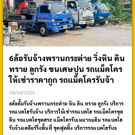
6ล้อรับจ้างพรานกระต่าย วิ่งหิน ดิน
ทราย ลูกรัง ขนเศษปูน รถแม็คโคร
ให้เช่าราคาถูก รถแม็คโครรับจ้า
28/04/2025
6ล้อดั้มรับจ้างพรานกระต่าย หิน ดิน ทราย ลูกรัง บริการ
รถแบคโฮรับจ้าง บริการให้เช่ารถแบคโฮ รถแม็คโครขุด
ดิน รถแบคโฮขุดสระ แม็คโครรับเหมาถมดิน รถแบคโฮ
รับจ้างเคลียร์ริ่งพื้นที่ ขุดฟุตติ้ง บริการรถแบคโฮรับจ