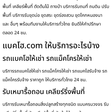
พื้นที่ เคลียร์พื้นที่ ตัดต้นไม้ ถางป่า บริการรับถมที่ ถมดิน ปรับ
พื้นที่ บริการรับขุดบ่อ ขุดสระ ขุดร่องสวน ขุดโคกหนองนา
และ อื่นๆ พร้อมทีมงานให้บริการทั่วไทย ยินดีให้คำปรึกษา
ตลอด 24 ชม.
แบคโฮ.com ให้บริการอะไรบ้าง
รถแบคโฮให้เช่า รถแม็คโครให้เช่า
บริการรถแบคโฮให้เช่า รถแม็คโครให้เช่า รถแบคโฮรับจ้าง รถ
แม็คโครรับจ้าง ราคาถูก ให้บริการทั่วไทย 24 ชม.
รับเหมารื้อถอน เคลียร์ริ่งพื้นที่
บริการรับเหมารื้อถอนสิ่งปลูกสร้างทุกชนิด แบบครบวงจร รับ