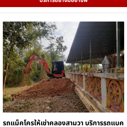
บริการอย่างมืออาชีพ
รถแม็คโครให้เช่าคลองสามวา บริการรถแบค