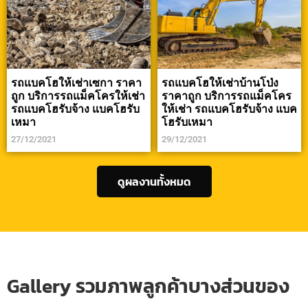
รถแบคโฮให้เช่าเซกา ราคา
รถแบคโฮให้เช่าบ้านโป่ง
ถูก บริการรถแม็คโครให้เช่า
ราคาถูก บริการรถแม็คโคร
รถแบคโฮรับจ้าง แบคโฮรับ
ให้เช่า รถแบคโฮรับจ้าง แบค
เหมา
โฮรับเหมา
27/12/2021
29/12/2021
ดูผลงานทั้งหมด
Gallery รวมภาพลูกค้าบางส่วนของ