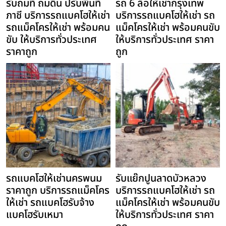
รับถมที่ ถมดิน ปรับพื้นที่
รถ 6 ล้อให้เช่ากรุงเทพ
ภาชี บริการรถแบคโฮให้เช่า
บริการรถแบคโฮให้เช่า รถ
รถแม็คโครให้เช่า พร้อมคน
แม็คโครให้เช่า พร้อมคนขับ
ขับ ให้บริการทั่วประเทศ
ให้บริการทั่วประเทศ ราคา
ราคาถูก
ถูก
รถแบคโฮให้เช่านครพนม
รับแย๊กปูนลาดบัวหลวง
ราคาถูก บริการรถแม็คโคร
บริการรถแบคโฮให้เช่า รถ
ให้เช่า รถแบคโฮรับจ้าง
แม็คโครให้เช่า พร้อมคนขับ
แบคโฮรับเหมา
ให้บริการทั่วประเทศ ราคา