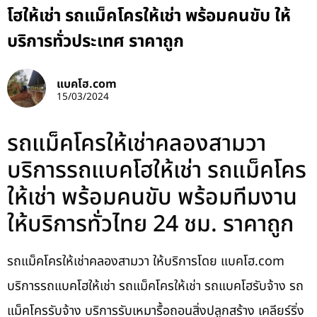
โฮให้เช่า รถแม็คโครให้เช่า พร้อมคนขับ ให้
บริการทั่วประเทศ ราคาถูก
แบคโฮ.com
15/03/2024
รถแม็คโครให้เช่าคลองสามวา
บริการรถแบคโฮให้เช่า รถแม็คโคร
ให้เช่า พร้อมคนขับ พร้อมทีมงาน
ให้บริการทั่วไทย 24 ชม. ราคาถูก
รถแม็คโครให้เช่าคลองสามวา ให้บริการโดย แบคโฮ.com
บริการรถแบคโฮให้เช่า รถแม็คโครให้เช่า รถแบคโฮรับจ้าง รถ
แม็คโครรับจ้าง บริการรับเหมารื้อถอนสิ่งปลูกสร้าง เคลียร์ริ่ง