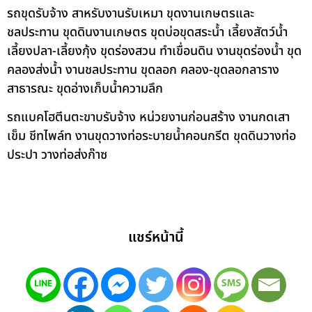
รถขุดรับจ้าง สาหรับงานรับเหมา ขุดงานเกษตรและ
ชลประทาน ขุดดินงานเกษตร ขุดบ่อขุดสระน้ำ เลี้ยงสัตว์น้ำ
เลี้ยงปลา-เลี้ยงกุ้ง ขุดร่องสวน ทำเขื่อนดิน งานขุดร่องน้ำ ขุด
คลองส่งน้ำ งานชลประทาน ขุดลอก คลอง-ขุดลอกลาราง
สาธารณะ ขุดอ่างเก็บน้ำความลึก
รถแบคโฮตีนตะขาบรับจ้าง หน่วยงานก่อนสร้าง งานกดเสา
เข็ม ชีทไพล์ท งานขุดวางท่อระบายน้ำคอนกรีต ขุดดินวางท่อ
ประปา วางท่อส่งก๊าซ
แชร์หน้านี้