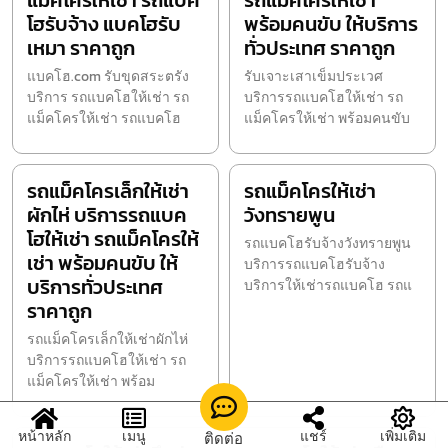
แม็คโครให้เช่า รถแบค
รถแม็คโครให้เช่า
โฮรับจ้าง แบคโฮรับ
พร้อมคนขับ ให้บริการ
เหมา ราคาถูก
ทั่วประเทศ ราคาถูก
แบคโฮ.com รับขุดสระตรัง
รับเจาะเสาเข็มประเวศ
บริการ รถแบคโฮให้เช่า รถ
บริการรถแบคโฮให้เช่า รถ
แม็คโครให้เช่า รถแบคโฮ
แม็คโครให้เช่า พร้อมคนขับ
รถแม็คโครเล็กให้เช่า
รถแม็คโครให้เช่า
ผักไห่ บริการรถแบค
วังทรายพูน
โฮให้เช่า รถแม็คโครให้
รถแบคโฮรับจ้างวังทรายพูน
เช่า พร้อมคนขับ ให้
บริการรถแบคโฮรับจ้าง
บริการทั่วประเทศ
บริการให้เช่ารถแบคโฮ รถแ
ราคาถูก
รถแม็คโครเล็กให้เช่าผักไห่
บริการรถแบคโฮให้เช่า รถ
แม็คโครให้เช่า พร้อม
หน้าหลัก
เมนู
แชร์
เพิ่มเติม
ติดต่อ