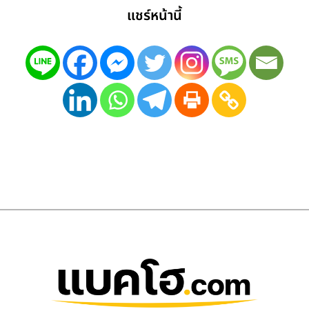
แชร์หน้านี้