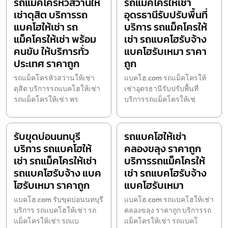
รถแม็คโครหัวสว่านให้
รถแม็คโครให้เช่า
เช่าดุสิต บริการรถ
อุดรธานีรับปรับพื้นที่
แบคโฮให้เช่า รถ
บริการ รถแม็คโครให้
แม็คโครให้เช่า พร้อม
เช่า รถแบคโฮรับจ้าง
คนขับ ให้บริการทั่ว
แบคโฮรับเหมา ราคา
ประเทศ ราคาถูก
ถูก
รถแม็คโครหัวสว่านให้เช่า
แบคโฮ.com รถแม็คโครให้
ดุสิต บริการรถแบคโฮให้เช่า
เช่าอุดรธานีรับปรับพื้นที่
รถแม็คโครให้เช่า พร
บริการรถแม็คโครให้เช่
รับขุดบ่อนนทบุรี
รถแบคโฮให้เช่า
บริการ รถแบคโฮให้
คลองขลุง ราคาถูก
เช่า รถแม็คโครให้เช่า
บริการรถแม็คโครให้
รถแบคโฮรับจ้าง แบค
เช่า รถแบคโฮรับจ้าง
โฮรับเหมา ราคาถูก
แบคโฮรับเหมา
แบคโฮ.com รับขุดบ่อนนทบุรี
แบคโฮ.com รถแบคโฮให้เช่า
บริการ รถแบคโฮให้เช่า รถ
คลองขลุง ราคาถูก บริการรถ
แม็คโครให้เช่า รถแบ
แม็คโครให้เช่า รถแบคโ