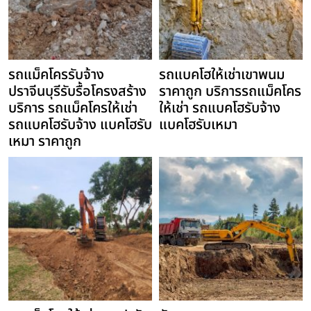
รถแม็คโครรับจ้าง
รถแบคโฮให้เช่าเขาพนม
ปราจีนบุรีรับรื้อโครงสร้าง
ราคาถูก บริการรถแม็คโคร
บริการ รถแม็คโครให้เช่า
ให้เช่า รถแบคโฮรับจ้าง
รถแบคโฮรับจ้าง แบคโฮรับ
แบคโฮรับเหมา
เหมา ราคาถูก