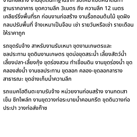
งานก่อสร้าง งานขุดดินทำฐานราก รับเหมาเปิดหน้าดินทำ
ฐานรากอาคาร ขุดความลึก 3เมตร ถึง ความลึก 12 เมตร
เคลียร์ริ่งพื้นที่รก ก่อนงานก่อสร้าง งานรื้อถอนต้นไม้ ขุดฝัง
กลบปรับพื้นที่ จ้างเหมาเป็นจ๊อบ เช่า รายวันหรือเช่า รายเดือน
ให้ราคาถูก
รถขุดรับจ้าง สาหรับงานรับเหมา ขุดงานเกษตรและ
ชลประทาน ขุดดินงานเกษตร ขุดบ่อขุดสระน้ำ เลี้ยงสัตว์น้ำ
เลี้ยงปลา-เลี้ยงกุ้ง ขุดร่องสวน ทำเขื่อนดิน งานขุดร่องน้ำ ขุด
คลองส่งน้ำ งานชลประทาน ขุดลอก คลอง-ขุดลอกลาราง
สาธารณะ ขุดอ่างเก็บน้ำความลึก
รถแบคโฮตีนตะขาบรับจ้าง หน่วยงานก่อนสร้าง งานกดเสา
เข็ม ชีทไพล์ท งานขุดวางท่อระบายน้ำคอนกรีต ขุดดินวางท่อ
ประปา วางท่อส่งก๊าซ