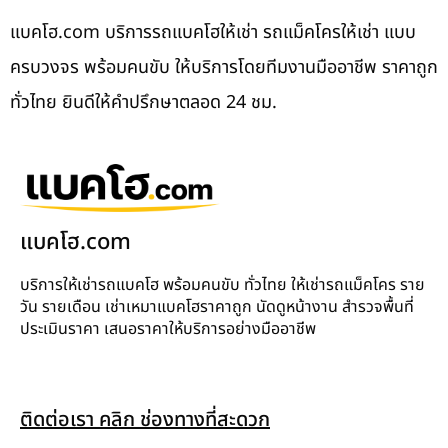
แบคโฮ.com บริการรถแบคโฮให้เช่า รถแม็คโครให้เช่า แบบ
ครบวงจร พร้อมคนขับ ให้บริการโดยทีมงานมืออาชีพ ราคาถูก
ทั่วไทย ยินดีให้คำปรึกษาตลอด 24 ชม.
แบคโฮ.com
บริการให้เช่ารถแบคโฮ พร้อมคนขับ ทั่วไทย ให้เช่ารถแม็คโคร ราย
วัน รายเดือน เช่าเหมาแบคโฮราคาถูก นัดดูหน้างาน สำรวจพื้นที่
ประเมินราคา เสนอราคาให้บริการอย่างมืออาชีพ
ติดต่อเรา คลิก ช่องทางที่สะดวก