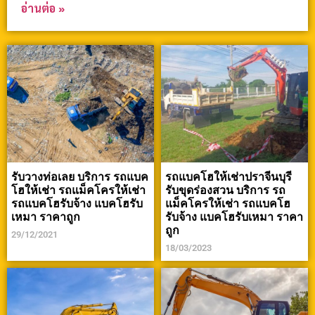
อ่านต่อ »
รับวางท่อเลย บริการ รถแบค
รถแบคโฮให้เช่าปราจีนบุรี
โฮให้เช่า รถแม็คโครให้เช่า
รับขุดร่องสวน บริการ รถ
รถแบคโฮรับจ้าง แบคโฮรับ
แม็คโครให้เช่า รถแบคโฮ
เหมา ราคาถูก
รับจ้าง แบคโฮรับเหมา ราคา
ถูก
29/12/2021
18/03/2023