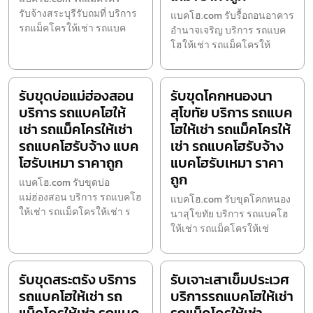
รับจ้างสระบุรีรับถมที่ บริการ
แบคโฮ.com รับรื้อถอนอาคาร
รถแม็คโครให้เช่า รถแบค
อำนาจเจริญ บริการ รถแบค
โฮให้เช่า รถแม็คโครให้
รับขุดบ่อแม่ฮ่องสอน
รับขุดโคกหนองนา
บริการ รถแบคโฮให้
สุโขทัย บริการ รถแบค
เช่า รถแม็คโครให้เช่า
โฮให้เช่า รถแม็คโครให้
รถแบคโฮรับจ้าง แบค
เช่า รถแบคโฮรับจ้าง
โฮรับเหมา ราคาถูก
แบคโฮรับเหมา ราคา
ถูก
แบคโฮ.com รับขุดบ่อ
แม่ฮ่องสอน บริการ รถแบคโฮ
แบคโฮ.com รับขุดโคกหนอง
ให้เช่า รถแม็คโครให้เช่า ร
นาสุโขทัย บริการ รถแบคโฮ
ให้เช่า รถแม็คโครให้เช่
รับขุดสระตรัง บริการ
รับเจาะเสาเข็มประเวศ
รถแบคโฮให้เช่า รถ
บริการรถแบคโฮให้เช่า