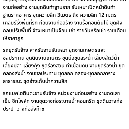
งานก่อสร้าง งานขุดดินทำฐานราก รับเหมาเปิดหน้าดินทำ
ฐานรากอาคาร ขุดความลึก 3เมตร ถึง ความลึก 12 เมตร
เคลียร์ริ่งพื้นที่รก ก่อนงานก่อสร้าง งานรื้อถอนต้นไม้ ขุดฝัง
กลบปรับพื้นที่ จ้างเหมาเป็นจ๊อบ เช่า รายวันหรือเช่า รายเดือน
ให้ราคาถูก
รถขุดรับจ้าง สาหรับงานรับเหมา ขุดงานเกษตรและ
ชลประทาน ขุดดินงานเกษตร ขุดบ่อขุดสระน้ำ เลี้ยงสัตว์น้ำ
เลี้ยงปลา-เลี้ยงกุ้ง ขุดร่องสวน ทำเขื่อนดิน งานขุดร่องน้ำ ขุด
คลองส่งน้ำ งานชลประทาน ขุดลอก คลอง-ขุดลอกลาราง
สาธารณะ ขุดอ่างเก็บน้ำความลึก
รถแบคโฮตีนตะขาบรับจ้าง หน่วยงานก่อนสร้าง งานกดเสา
เข็ม ชีทไพล์ท งานขุดวางท่อระบายน้ำคอนกรีต ขุดดินวางท่อ
ประปา วางท่อส่งก๊าซ