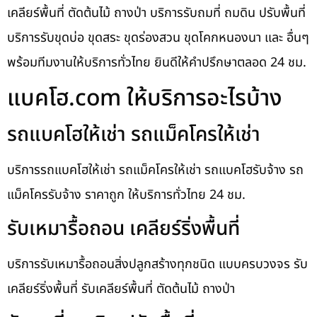
เคลียร์พื้นที่ ตัดต้นไม้ ถางป่า บริการรับถมที่ ถมดิน ปรับพื้นที่
บริการรับขุดบ่อ ขุดสระ ขุดร่องสวน ขุดโคกหนองนา และ อื่นๆ
พร้อมทีมงานให้บริการทั่วไทย ยินดีให้คำปรึกษาตลอด 24 ชม.
แบคโฮ.com ให้บริการอะไรบ้าง
รถแบคโฮให้เช่า รถแม็คโครให้เช่า
บริการรถแบคโฮให้เช่า รถแม็คโครให้เช่า รถแบคโฮรับจ้าง รถ
แม็คโครรับจ้าง ราคาถูก ให้บริการทั่วไทย 24 ชม.
รับเหมารื้อถอน เคลียร์ริ่งพื้นที่
บริการรับเหมารื้อถอนสิ่งปลูกสร้างทุกชนิด แบบครบวงจร รับ
เคลียร์ริ่งพื้นที่ รับเคลียร์พื้นที่ ตัดต้นไม้ ถางป่า