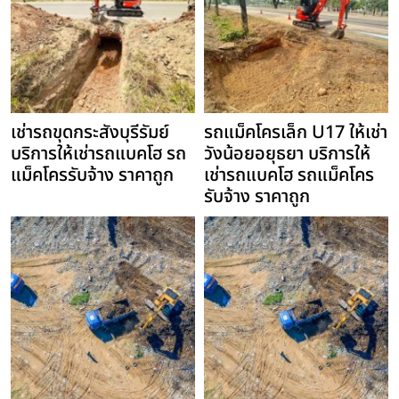
เช่ารถขุดกระสังบุรีรัมย์
รถแม็คโครเล็ก U17 ให้เช่า
บริการให้เช่ารถแบคโฮ รถ
วังน้อยอยุธยา บริการให้
แม็คโครรับจ้าง ราคาถูก
เช่ารถแบคโฮ รถแม็คโคร
รับจ้าง ราคาถูก