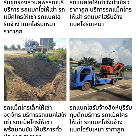
รับขุดร่องสวนสุพรรณบุรี
รถแบคโฮให้เช่าวังน้ำเขียว
บริการ รถแบคโฮให้เช่า รถ
ราคาถูก บริการรถแม็คโคร
แม็คโครให้เช่า รถแบคโฮ
ให้เช่า รถแบคโฮรับจ้าง
รับจ้าง แบคโฮรับเหมา
แบคโฮรับเหมา
ราคาถูก
รถแม็คโครเล็กให้เช่า
รถแบคโฮรับจ้างสิงห์บุรีรับ
จตุจักร บริการรถแบคโฮให้
ทุบตึกบริการ รถแม็คโคร
เช่า รถแม็คโครให้เช่า
ให้เช่า รถแบคโฮรับจ้าง
พร้อมคนขับ ให้บริการทั่ว
แบคโฮรับเหมา ราคาถูก