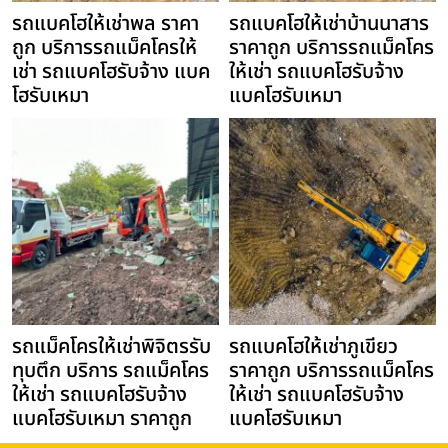
รถแบคโฮให้เช่าพล ราคา
รถแบคโฮให้เช่าบ้านนาสาร
ถูก บริการรถแม็คโครให้
ราคาถูก บริการรถแม็คโคร
เช่า รถแบคโฮรับจ้าง แบค
ให้เช่า รถแบคโฮรับจ้าง
โฮรับเหมา
แบคโฮรับเหมา
รถแม็คโครให้เช่าพิจิตรรับ
รถแบคโฮให้เช่าภูเขียว
ทุบตึก บริการ รถแม็คโคร
ราคาถูก บริการรถแม็คโคร
ให้เช่า รถแบคโฮรับจ้าง
ให้เช่า รถแบคโฮรับจ้าง
แบคโฮรับเหมา ราคาถูก
แบคโฮรับเหมา