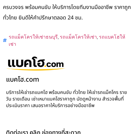
ครบวงจร พร้อมคนขับ ให้บริการโดยทีมงานมืออาชีพ ราคาถูก
ทั่วไทย ยินดีให้คำปรึกษาตลอด 24 ชม.
รถแม็คโครให้เช่าธนบุรี
,
รถแม็คโครให้เช่า
,
รถแบคโฮให้
เช่า
แบคโฮ.com
บริการให้เช่ารถแบคโฮ พร้อมคนขับ ทั่วไทย ให้เช่ารถแม็คโคร ราย
วัน รายเดือน เช่าเหมาแบคโฮราคาถูก นัดดูหน้างาน สำรวจพื้นที่
ประเมินราคา เสนอราคาให้บริการอย่างมืออาชีพ
ติดต่อเรา คลิก ช่องทางที่สะดวก