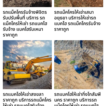
รถแม็คโครรับจ้างพิจิตร
รถแม็คโครให้เช่าเสนา
รับปรับพื้นที่ บริการ รถ
อยุธยา บริการให้เช่ารถ
แม็คโครให้เช่า รถแบคโฮ
แบคโฮ รถแม็คโครรับจ้าง
รับจ้าง แบคโฮรับเหมา
ราคาถูก
ราคาถูก
รถแบคโฮให้เช่าสงขลา
รถแบคโฮให้เช่ากิ่งโกสัมพี
ราคาถูก บริการรถแม็คโคร
นคร ราคาถูก บริการรถ
ให้เช่า รถแบคโฮรับจ้าง
แม็คโครให้เช่า รถแบคโฮ