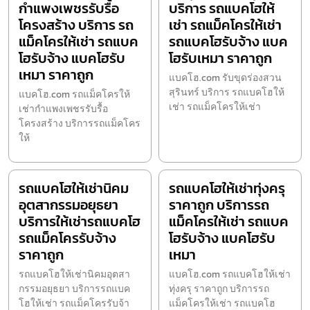
กำแพงเพชรรับรื้อ
บริการ รถแบคโฮให้
โครงสร้าง บริการ รถ
เช่า รถแม็คโครให้เช่า
แม็คโครให้เช่า รถแบค
รถแบคโฮรับจ้าง แบค
โฮรับจ้าง แบคโฮรับ
โฮรับเหมา ราคาถูก
เหมา ราคาถูก
แบคโฮ.com รับขุดร่องสวน
สุรินทร์ บริการ รถแบคโฮให้
แบคโฮ.com รถแม็คโครให้
เช่า รถแม็คโครให้เช่า
เช่ากำแพงเพชรรับรื้อ
โครงสร้าง บริการรถแม็คโคร
ให้
รถแบคโฮให้เช่านิคม
รถแบคโฮให้เช่าทุ่งครุ
อุตสากรรมอยุธยา
ราคาถูก บริการรถ
บริการให้เช่ารถแบคโฮ
แม็คโครให้เช่า รถแบค
รถแม็คโครรับจ้าง
โฮรับจ้าง แบคโฮรับ
ราคาถูก
เหมา
รถแบคโฮให้เช่านิคมอุตสา
แบคโฮ.com รถแบคโฮให้เช่า
กรรมอยุธยา บริการรถแบค
ทุ่งครุ ราคาถูก บริการรถ
โฮให้เช่า รถแม็คโครรับจ้า
แม็คโครให้เช่า รถแบคโฮ