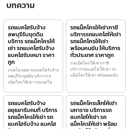
บทความ
รถแบคโฮรับจ้าง
รถแม็คโครให้เช่าภาชี
ลพบุรีรับขุดดิน
บริการรถแบคโฮให้เช่า
บริการ รถแม็คโครให้
รถแม็คโครให้เช่า
เช่า รถแบคโฮรับจ้าง
พร้อมคนขับ ให้บริการ
แบคโฮรับเหมา ราคา
ทั่วประเทศ ราคาถูก
ถูก
รถแม็คโครให้เช่าภาชี
บริการรถแบคโฮให้เช่า รถ
แบคโฮ.com รถแบคโฮรับจ้าง
แม็คโครให้เช่า พร้อมคนขับ
ลพบุรีรับขุดดิน บริการรถ
แม็คโครให้เช่า รถแบคโฮ
รถแบคโฮรับจ้าง
รถแม็คโครเล็กให้เช่า
อยุธยารับถมที่ บริการ
มหาราช บริการรถ
รถแม็คโครให้เช่า รถ
แบคโฮให้เช่า รถ
แบคโฮรับจ้าง แบคโฮ
แม็คโครให้เช่า พร้อม