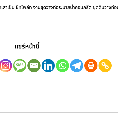
สาเข็ม ชีทไพล์ท งานขุดวางท่อระบายน้ำคอนกรีต ขุดดินวางท่อป
แชร์หน้านี้