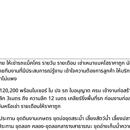
ย ให้เช่ารถแม็คโคร รายวัน รายเดือน เช่าเหมาแบคโฮราคาถูก น
โดยทีมงานที่มีประสบการณ์รู้งาน เข้าใจความต้องการลูกค้า ให้บร
คาไม่แพง
120,200 พร้อมใบเซอร์ ใบ ปจ รถ ใบอนุญาต ครบ เข้างานก่อสร้
 3เมตร ถึง ความลึก 12 เมตร เคลียร์ริ่งพื้นที่รก ก่อนงานก่อส
วันหรือเช่า รายเดือนให้ราคาถูก
าน ขุดดินงานเกษตร ขุดบ่อขุดสระน้ำ เลี้ยงสัตว์น้ำ เลี้ยงปลา-เ
ชลประทาน ขุดลอก คลอง-ขุดลอกลารางสาธารณะ ขุดอ่างเก็บน้ำควา