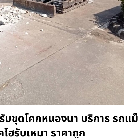
รับขุดโคกหนองนา บริการ รถแม
บคโฮรับเหมา ราคาถูก