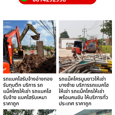
รถแบคโฮรับจ้างอ่างทอง
รถแม็คโครบูมยาวให้เช่า
รับทุบตึก บริการ รถ
บางซ้าย บริการรถแบคโฮ
แม็คโครให้เช่า รถแบคโฮ
ให้เช่า รถแม็คโครให้เช่า
รับจ้าง แบคโฮรับเหมา
พร้อมคนขับ ให้บริการทั่ว
ราคาถูก
ประเทศ ราคาถูก