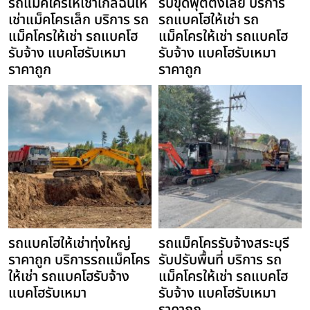
รถแม็คโครให้เช่าใกล้ฉันให้
รับขุดฟุตติ้งเลย บริการ
เช่าแม็คโครเล็ก บริการ รถ
รถแบคโฮให้เช่า รถ
แม็คโครให้เช่า รถแบคโฮ
แม็คโครให้เช่า รถแบคโฮ
รับจ้าง แบคโฮรับเหมา
รับจ้าง แบคโฮรับเหมา
ราคาถูก
ราคาถูก
รถแบคโฮให้เช่าทุ่งใหญ่
รถแม็คโครรับจ้างสระบุรี
ราคาถูก บริการรถแม็คโคร
รับปรับพื้นที่ บริการ รถ
ให้เช่า รถแบคโฮรับจ้าง
แม็คโครให้เช่า รถแบคโฮ
แบคโฮรับเหมา
รับจ้าง แบคโฮรับเหมา
ราคาถูก