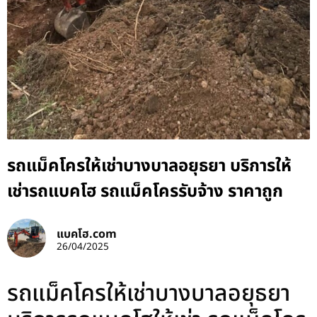
รถแม็คโครให้เช่าบางบาลอยุธยา บริการให้
เช่ารถแบคโฮ รถแม็คโครรับจ้าง ราคาถูก
แบคโฮ.com
26/04/2025
รถแม็คโครให้เช่าบางบาลอยุธยา