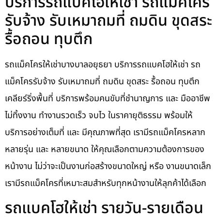
บริการรถแบคโฮให้เช่า รถแม็คโคร
รับจ้าง รับเหมาถมที่ ถมดิน ขุดสระ
รื้อถอน ทุบตึก
รถแม็คโครให้เช่าบางบาลอยุธยา บริการรถแบคโฮให้เช่า รถ
แม็คโครรับจ้าง รับเหมาถมที่ ถมดิน ขุดสระ รื้อถอน ทุบตึก
เคลียร์ริ่งพื้นที่ บริการพร้อมคนขับที่ชำนาญการ และ มืออาชีพ
ไม่ทิ้งงาน ทำงานรวดเร็ว จบไว ในราคายุติธรรม พร้อมให้
บริการอย่างเต็มที่ และ มีคุณภาพที่สุด เรามีรถแม็คโครหลาก
หลายรุ่น และ หลายขนาด ให้คุณเลือกตามความต้องการของ
หน้างาน ไม่ว่าจะเป็นงานก่อสร้างขนาดใหญ่ หรือ งานขนาดเล็ก
เรามีรถแม็คโครที่เหมาะสมสำหรับทุกหน้างานให้ลุกค้าได้เลือก
รถแบคโฮให้เช่า รายวัน-รายเดือน