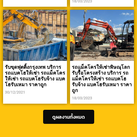
18/03/2023
รับขุดฟุตติ้งกรุงเทพ บริการ
รถแม็คโครให้เช่าพิษณุโลก
รถแบคโฮให้เช่า รถแม็คโคร
รับรื้อโครงสร้าง บริการ รถ
ให้เช่า รถแบคโฮรับจ้าง แบค
แม็คโครให้เช่า รถแบคโฮ
โฮรับเหมา ราคาถูก
รับจ้าง แบคโฮรับเหมา ราคา
ถูก
30/12/2021
18/03/2023
ดูผลงานทั้งหมด