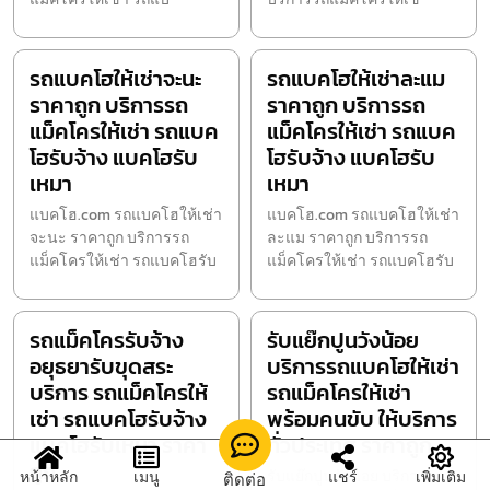
รถแบคโฮให้เช่าจะนะ
รถแบคโฮให้เช่าละแม
ราคาถูก บริการรถ
ราคาถูก บริการรถ
แม็คโครให้เช่า รถแบค
แม็คโครให้เช่า รถแบค
โฮรับจ้าง แบคโฮรับ
โฮรับจ้าง แบคโฮรับ
เหมา
เหมา
แบคโฮ.com รถแบคโฮให้เช่า
แบคโฮ.com รถแบคโฮให้เช่า
จะนะ ราคาถูก บริการรถ
ละแม ราคาถูก บริการรถ
แม็คโครให้เช่า รถแบคโฮรับ
แม็คโครให้เช่า รถแบคโฮรับ
รถแม็คโครรับจ้าง
รับแย๊กปูนวังน้อย
อยุธยารับขุดสระ
บริการรถแบคโฮให้เช่า
บริการ รถแม็คโครให้
รถแม็คโครให้เช่า
เช่า รถแบคโฮรับจ้าง
พร้อมคนขับ ให้บริการ
แบคโฮรับเหมา ราคา
ทั่วประเทศ ราคาถูก
ถูก
รับแย๊กปูนวังน้อย บริการรถ
หน้าหลัก
เมนู
แชร์
เพิ่มเติม
ติดต่อ