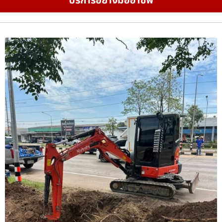
บริการอย่างมืออาชีพ