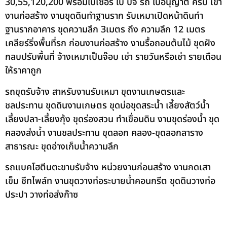
30,55,120,200 พร้อมใบเซอร์ ใบ ปจ รถ ใบอนุญาต ครบ เข้า
งานก่อสร้าง งานขุดดินทำฐานราก รับเหมาเปิดหน้าดินทำ
ฐานรากอาคาร ขุดความลึก 3เมตร ถึง ความลึก 12 เมตร
เคลียร์ริ่งพื้นที่รก ก่อนงานก่อสร้าง งานรื้อถอนต้นไม้ ขุดฝัง
กลบปรับพื้นที่ จ้างเหมาเป็นจ๊อบ เช่า รายวันหรือเช่า รายเดือน
ให้ราคาถูก
รถขุดรับจ้าง สาหรับงานรับเหมา ขุดงานเกษตรและ
ชลประทาน ขุดดินงานเกษตร ขุดบ่อขุดสระน้ำ เลี้ยงสัตว์น้ำ
เลี้ยงปลา-เลี้ยงกุ้ง ขุดร่องสวน ทำเขื่อนดิน งานขุดร่องน้ำ ขุด
คลองส่งน้ำ งานชลประทาน ขุดลอก คลอง-ขุดลอกลาราง
สาธารณะ ขุดอ่างเก็บน้ำความลึก
รถแบคโฮตีนตะขาบรับจ้าง หน่วยงานก่อนสร้าง งานกดเสา
เข็ม ชีทไพล์ท งานขุดวางท่อระบายน้ำคอนกรีต ขุดดินวางท่อ
ประปา วางท่อส่งก๊าซ