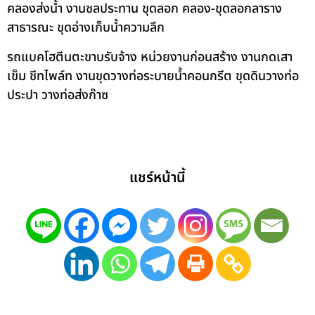
คลองส่งน้ำ งานชลประทาน ขุดลอก คลอง-ขุดลอกลาราง
สาธารณะ ขุดอ่างเก็บน้ำความลึก
รถแบคโฮตีนตะขาบรับจ้าง หน่วยงานก่อนสร้าง งานกดเสา
เข็ม ชีทไพล์ท งานขุดวางท่อระบายน้ำคอนกรีต ขุดดินวางท่อ
ประปา วางท่อส่งก๊าซ
แชร์หน้านี้