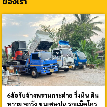
ของเรา
6ล้อรับจ้างพรานกระต่าย วิ่งหิน ดิน
ทราย ลูกรัง ขนเศษปูน รถแม็คโคร