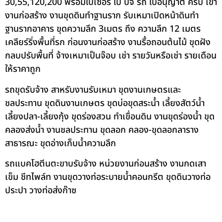
30,55,120,200 พร้อมใบเซอร์ ใบ ปจ รถ ใบอนุญาต ครบ เข้า
งานก่อสร้าง งานขุดดินทำฐานราก รับเหมาเปิดหน้าดินทำ
ฐานรากอาคาร ขุดความลึก 3เมตร ถึง ความลึก 12 เมตร
เคลียร์ริ่งพื้นที่รก ก่อนงานก่อสร้าง งานรื้อถอนต้นไม้ ขุดฝัง
กลบปรับพื้นที่ จ้างเหมาเป็นจ๊อบ เช่า รายวันหรือเช่า รายเดือน
ให้ราคาถูก
รถขุดรับจ้าง สาหรับงานรับเหมา ขุดงานเกษตรและ
ชลประทาน ขุดดินงานเกษตร ขุดบ่อขุดสระน้ำ เลี้ยงสัตว์น้ำ
เลี้ยงปลา-เลี้ยงกุ้ง ขุดร่องสวน ทำเขื่อนดิน งานขุดร่องน้ำ ขุด
คลองส่งน้ำ งานชลประทาน ขุดลอก คลอง-ขุดลอกลาราง
สาธารณะ ขุดอ่างเก็บน้ำความลึก
รถแบคโฮตีนตะขาบรับจ้าง หน่วยงานก่อนสร้าง งานกดเสา
เข็ม ชีทไพล์ท งานขุดวางท่อระบายน้ำคอนกรีต ขุดดินวางท่อ
ประปา วางท่อส่งก๊าซ