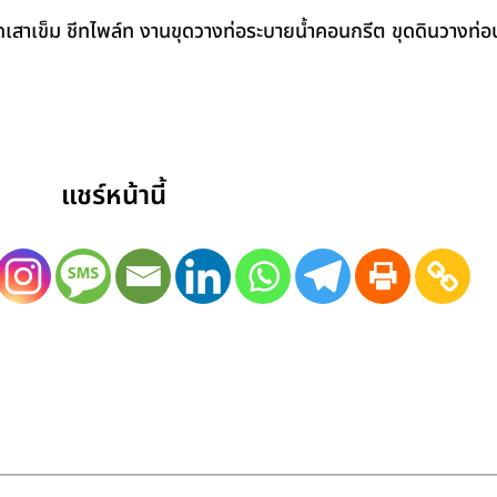
สาเข็ม ชีทไพล์ท งานขุดวางท่อระบายน้ำคอนกรีต ขุดดินวางท่อป
แชร์หน้านี้