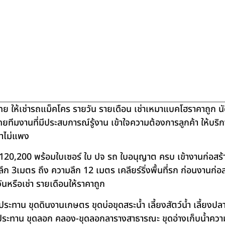
ย ให้เช่ารถแม็คโคร รายวัน รายเดือน เช่าเหมาแบคโฮราคาถูก น
โดยทีมงานที่มีประสบการณ์รู้งาน เข้าใจความต้องการลูกค้า ให้บร
คาไม่แพง
120,200 พร้อมใบเซอร์ ใบ ปจ รถ ใบอนุญาต ครบ เข้างานก่อสร้
 3เมตร ถึง ความลึก 12 เมตร เคลียร์ริ่งพื้นที่รก ก่อนงานก่อส
วันหรือเช่า รายเดือนให้ราคาถูก
าน ขุดดินงานเกษตร ขุดบ่อขุดสระน้ำ เลี้ยงสัตว์น้ำ เลี้ยงปลา-เ
ชลประทาน ขุดลอก คลอง-ขุดลอกลารางสาธารณะ ขุดอ่างเก็บน้ำควา