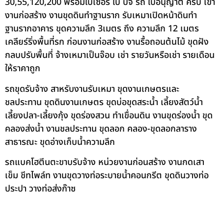
30,55,120,200 พร้อมใบเซอร์ ใบ ปจ รถ ใบอนุญาต ครบ เข้า
งานก่อสร้าง งานขุดดินทำฐานราก รับเหมาเปิดหน้าดินทำ
ฐานรากอาคาร ขุดความลึก 3เมตร ถึง ความลึก 12 เมตร
เคลียร์ริ่งพื้นที่รก ก่อนงานก่อสร้าง งานรื้อถอนต้นไม้ ขุดฝัง
กลบปรับพื้นที่ จ้างเหมาเป็นจ๊อบ เช่า รายวันหรือเช่า รายเดือน
ให้ราคาถูก
รถขุดรับจ้าง สาหรับงานรับเหมา ขุดงานเกษตรและ
ชลประทาน ขุดดินงานเกษตร ขุดบ่อขุดสระน้ำ เลี้ยงสัตว์น้ำ
เลี้ยงปลา-เลี้ยงกุ้ง ขุดร่องสวน ทำเขื่อนดิน งานขุดร่องน้ำ ขุด
คลองส่งน้ำ งานชลประทาน ขุดลอก คลอง-ขุดลอกลาราง
สาธารณะ ขุดอ่างเก็บน้ำความลึก
รถแบคโฮตีนตะขาบรับจ้าง หน่วยงานก่อนสร้าง งานกดเสา
เข็ม ชีทไพล์ท งานขุดวางท่อระบายน้ำคอนกรีต ขุดดินวางท่อ
ประปา วางท่อส่งก๊าซ