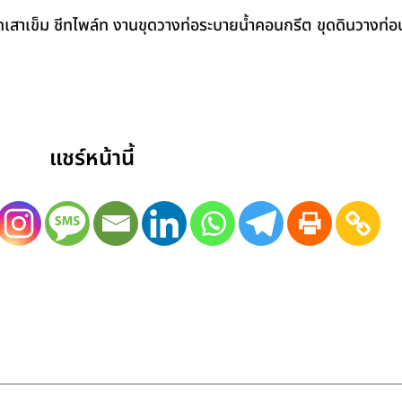
สาเข็ม ชีทไพล์ท งานขุดวางท่อระบายน้ำคอนกรีต ขุดดินวางท่อป
แชร์หน้านี้