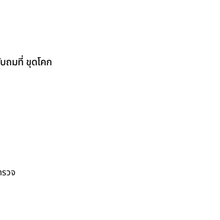
บถมที่ ขุดโคก
สำรวจ