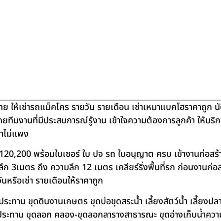
ย ให้เช่ารถแม็คโคร รายวัน รายเดือน เช่าเหมาแบคโฮราคาถูก น
โดยทีมงานที่มีประสบการณ์รู้งาน เข้าใจความต้องการลูกค้า ให้บร
คาไม่แพง
120,200 พร้อมใบเซอร์ ใบ ปจ รถ ใบอนุญาต ครบ เข้างานก่อสร้
 3เมตร ถึง ความลึก 12 เมตร เคลียร์ริ่งพื้นที่รก ก่อนงานก่อส
วันหรือเช่า รายเดือนให้ราคาถูก
าน ขุดดินงานเกษตร ขุดบ่อขุดสระน้ำ เลี้ยงสัตว์น้ำ เลี้ยงปลา-เ
ชลประทาน ขุดลอก คลอง-ขุดลอกลารางสาธารณะ ขุดอ่างเก็บน้ำควา