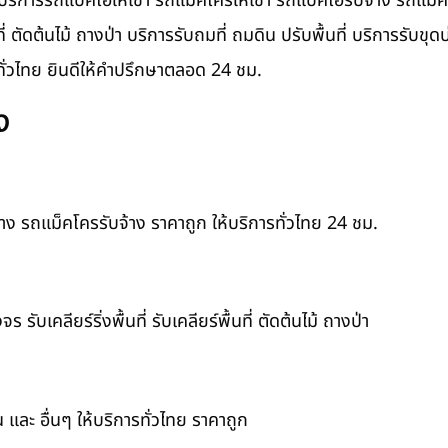
ริการรถแบคโฮให้เช่า รถแม็คโครให้เช่า รถแบคโฮรับจ้าง รถแม็ค
้นที่ ตัดต้นไม้ ถางป่า บริการรับถมที่ ถมดิน ปรับพื้นที่ บริการรับขุด
ั่วไทย ยินดีให้คำปรึกษาตลอด 24 ชม.
ง
าง รถแม็คโครรับจ้าง ราคาถูก ให้บริการทั่วไทย 24 ชม.
บเคลียร์ริ่งพื้นที่ รับเคลียร์พื้นที่ ตัดต้นไม้ ถางป่า
ิน และ อื่นๆ ให้บริการทั่วไทย ราคาถูก