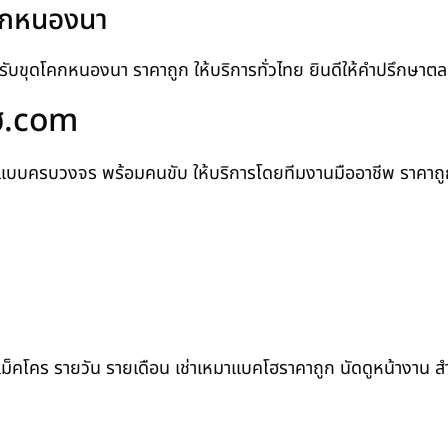
โคกหนองนา
น รับขุดโคกหนองนา ราคาถูก ให้บริการทั่วไทย ยินดีให้คำปรึกษา
โฮ.com
แบบครบวงจร พร้อมคนขับ ให้บริการโดยทีมงานมืออาชีพ ราคาถูก ท
ถแม็คโคร รายวัน รายเดือน เช่าเหมาแบคโฮราคาถูก นัดดูหน้างาน 