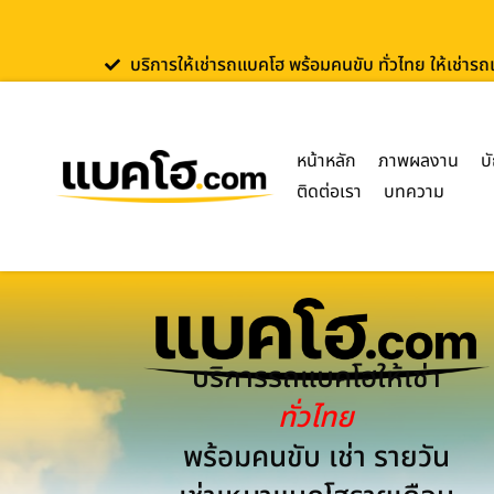
บริการให้เช่ารถแบคโฮ พร้อมคนขับ ทั่วไทย ให้เช่าร
หน้าหลัก
ภาพผลงาน
บ
ติดต่อเรา
บทความ
บริการรถแบคโฮให้เช่า
ทั่วไทย
พร้อมคนขับ เช่า รายวัน