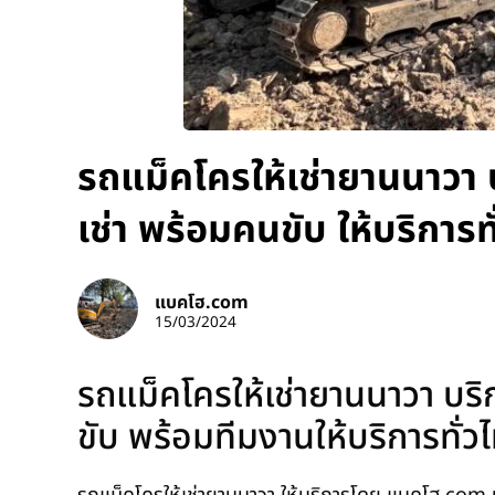
รถแม็คโครให้เช่ายานนาวา 
เช่า พร้อมคนขับ ให้บริการ
แบคโฮ.com
15/03/2024
รถแม็คโครให้เช่ายานนาวา บริ
ขับ พร้อมทีมงานให้บริการทั่ว