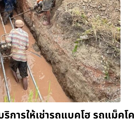
 บริการให้เช่ารถแบคโฮ รถแม็คโ