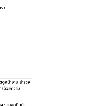
สำรวจ
ัดดูหน้างาน สำรวจ
ิการด้วยความ
าง งานขุดดินทำ