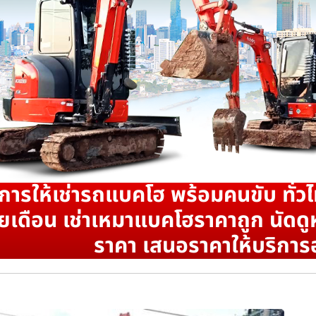
ิการให้เช่ารถแบคโฮ พร้อมคนขับ ทั่วไ
ยเดือน เช่าเหมาแบคโฮราคาถูก นัดดูห
ราคา เสนอราคาให้บริการ