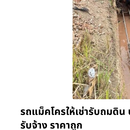
รถแม็คโครให้เช่ารับถมดิน
รับจ้าง ราคาถูก