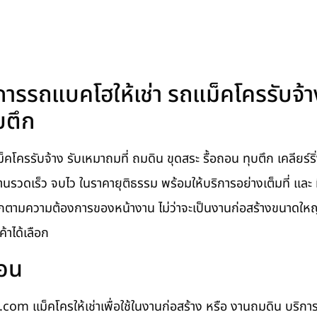
การรถแบคโฮให้เช่า รถแม็คโครรับจ้า
บตึก
โครรับจ้าง รับเหมาถมที่ ถมดิน ขุดสระ รื้อถอน ทุบตึก เคลียร์ริ่ง
นรวดเร็ว จบไว ในราคายุติธรรม พร้อมให้บริการอย่างเต็มที่ และ ม
กตามความต้องการของหน้างาน ไม่ว่าจะเป็นงานก่อสร้างขนาดให
้าได้เลือก
ือน
com แม็คโครให้เช่าเพื่อใช้ในงานก่อสร้าง หรือ งานถมดิน บริกา