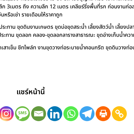
 3เมตร ถึง ความลึก 12 เมตร เคลียร์ริ่งพื้นที่รก ก่อนงานก่อส
วันหรือเช่า รายเดือนให้ราคาถูก
าน ขุดดินงานเกษตร ขุดบ่อขุดสระน้ำ เลี้ยงสัตว์น้ำ เลี้ยงปลา-เ
ชลประทาน ขุดลอก คลอง-ขุดลอกลารางสาธารณะ ขุดอ่างเก็บน้ำควา
สาเข็ม ชีทไพล์ท งานขุดวางท่อระบายน้ำคอนกรีต ขุดดินวางท่อป
แชร์หน้านี้