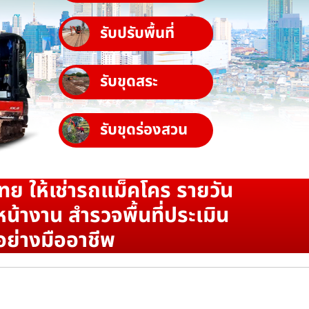
รับปรับพื้นที่
รับขุดสระ
รับขุดร่องสวน
ทย ให้เช่ารถแม็คโคร รายวัน
น้างาน สำรวจพื้นที่ประเมิน
อย่างมืออาชีพ