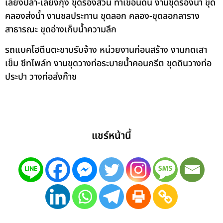
เลี้ยงปลา-เลี้ยงกุ้ง ขุดร่องสวน ทำเขื่อนดิน งานขุดร่องน้ำ ขุด
คลองส่งน้ำ งานชลประทาน ขุดลอก คลอง-ขุดลอกลาราง
สาธารณะ ขุดอ่างเก็บน้ำความลึก
รถแบคโฮตีนตะขาบรับจ้าง หน่วยงานก่อนสร้าง งานกดเสา
เข็ม ชีทไพล์ท งานขุดวางท่อระบายน้ำคอนกรีต ขุดดินวางท่อ
ประปา วางท่อส่งก๊าซ
แชร์หน้านี้