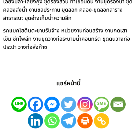
เลี้ยงปลา-เลี้ยงกุ้ง ขุดร่องสวน ทำเขื่อนดิน งานขุดร่องน้ำ ขุด
คลองส่งน้ำ งานชลประทาน ขุดลอก คลอง-ขุดลอกลาราง
สาธารณะ ขุดอ่างเก็บน้ำความลึก
รถแบคโฮตีนตะขาบรับจ้าง หน่วยงานก่อนสร้าง งานกดเสา
เข็ม ชีทไพล์ท งานขุดวางท่อระบายน้ำคอนกรีต ขุดดินวางท่อ
ประปา วางท่อส่งก๊าซ
แชร์หน้านี้