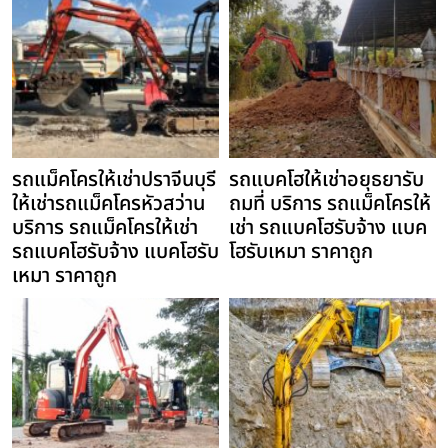
รถแม็คโครให้เช่าปราจีนบุรี
รถแบคโฮให้เช่าอยุธยารับ
ให้เช่ารถแม็คโครหัวสว่าน
ถมที่ บริการ รถแม็คโครให้
บริการ รถแม็คโครให้เช่า
เช่า รถแบคโฮรับจ้าง แบค
รถแบคโฮรับจ้าง แบคโฮรับ
โฮรับเหมา ราคาถูก
เหมา ราคาถูก