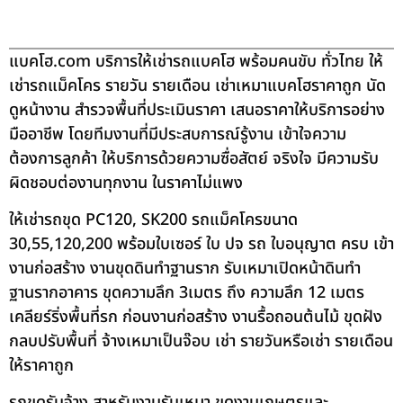
แบคโฮ.com บริการให้เช่ารถแบคโฮ พร้อมคนขับ ทั่วไทย ให้
เช่ารถแม็คโคร รายวัน รายเดือน เช่าเหมาแบคโฮราคาถูก นัด
ดูหน้างาน สำรวจพื้นที่ประเมินราคา เสนอราคาให้บริการอย่าง
มืออาชีพ โดยทีมงานที่มีประสบการณ์รู้งาน เข้าใจความ
ต้องการลูกค้า ให้บริการด้วยความซื่อสัตย์ จริงใจ มีความรับ
ผิดชอบต่องานทุกงาน ในราคาไม่แพง
ให้เช่ารถขุด PC120, SK200 รถแม็คโครขนาด
30,55,120,200 พร้อมใบเซอร์ ใบ ปจ รถ ใบอนุญาต ครบ เข้า
งานก่อสร้าง งานขุดดินทำฐานราก รับเหมาเปิดหน้าดินทำ
ฐานรากอาคาร ขุดความลึก 3เมตร ถึง ความลึก 12 เมตร
เคลียร์ริ่งพื้นที่รก ก่อนงานก่อสร้าง งานรื้อถอนต้นไม้ ขุดฝัง
กลบปรับพื้นที่ จ้างเหมาเป็นจ๊อบ เช่า รายวันหรือเช่า รายเดือน
ให้ราคาถูก
รถขุดรับจ้าง สาหรับงานรับเหมา ขุดงานเกษตรและ