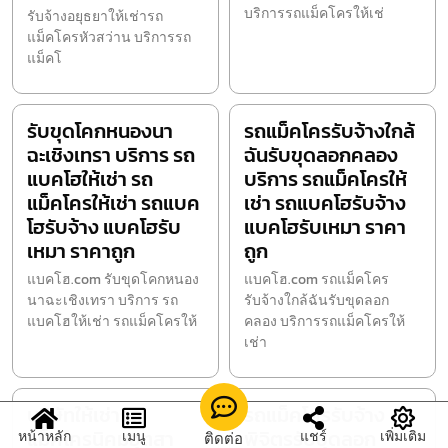
บริการรถแม็คโครให้เช่
รับจ้างอยุธยาให้เช่ารถ
แม็คโครหัวสว่าน บริการรถ
แม็คโ
รับขุดโคกหนองนา
รถแม็คโครรับจ้างใกล้
ฉะเชิงเทรา บริการ รถ
ฉันรับขุดลอกคลอง
แบคโฮให้เช่า รถ
บริการ รถแม็คโครให้
แม็คโครให้เช่า รถแบค
เช่า รถแบคโฮรับจ้าง
โฮรับจ้าง แบคโฮรับ
แบคโฮรับเหมา ราคา
เหมา ราคาถูก
ถูก
แบคโฮ.com รับขุดโคกหนอง
แบคโฮ.com รถแม็คโคร
นาฉะเชิงเทรา บริการ รถ
รับจ้างใกล้ฉันรับขุดลอก
แบคโฮให้เช่า รถแม็คโครให้
คลอง บริการรถแม็คโครให้
เช่า
บริษัทให้เช่ารถ
รถแม็คโครรับจ้าง
แม็คโครนิคมอุตสา
พิจิตรรับขุดลอก
หน้าหลัก
เมนู
แชร์
เพิ่มเติม
ติดต่อ