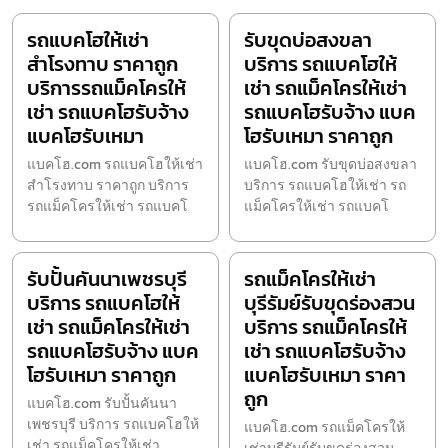
รถแบคโฮให้เช่า
รับขุดบ่อสงขลา
สำโรงทาบ ราคาถูก
บริการ รถแบคโฮให้
บริการรถแม็คโครให้
เช่า รถแม็คโครให้เช่า
เช่า รถแบคโฮรับจ้าง
รถแบคโฮรับจ้าง แบค
แบคโฮรับเหมา
โฮรับเหมา ราคาถูก
แบคโฮ.com รถแบคโฮให้เช่า
แบคโฮ.com รับขุดบ่อสงขลา
สำโรงทาบ ราคาถูก บริการ
บริการ รถแบคโฮให้เช่า รถ
รถแม็คโครให้เช่า รถแบคโ
แม็คโครให้เช่า รถแบคโ
รับปั้นคันนาเพชรบุรี
รถแม็คโครให้เช่า
บริการ รถแบคโฮให้
บุรีรัมย์รับขุดร่องสวน
เช่า รถแม็คโครให้เช่า
บริการ รถแม็คโครให้
รถแบคโฮรับจ้าง แบค
เช่า รถแบคโฮรับจ้าง
โฮรับเหมา ราคาถูก
แบคโฮรับเหมา ราคา
ถูก
แบคโฮ.com รับปั้นคันนา
เพชรบุรี บริการ รถแบคโฮให้
แบคโฮ.com รถแม็คโครให้
เช่า รถแม็คโครให้เช่า