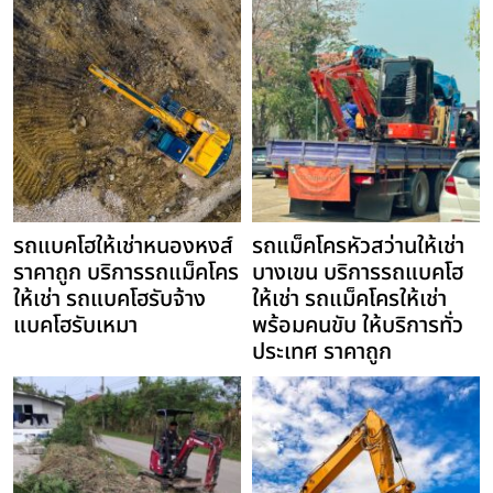
รถแบคโฮให้เช่าหนองหงส์
รถแม็คโครหัวสว่านให้เช่า
ราคาถูก บริการรถแม็คโคร
บางเขน บริการรถแบคโฮ
ให้เช่า รถแบคโฮรับจ้าง
ให้เช่า รถแม็คโครให้เช่า
แบคโฮรับเหมา
พร้อมคนขับ ให้บริการทั่ว
ประเทศ ราคาถูก