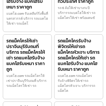
โฮรับจ้าง แบคโฮรับ
ทั่วประเทศ ราคาถูก
เหมา ราคาถูก
รถ 6 ล้อให้เช่าบางกะปิ
บริการรถแบคโฮให้เช่า รถ
แบคโฮ.com รับเคลียร์ริ่งพื้นที่
แม็คโครให้เช่า พร้อมคนขั
นครสวรรค์ บริการ รถแบคโฮ
ให้เช่า รถแม็คโ
รถแม็คโครให้เช่า
รถแม็คโครรับจ้าง
ปราจีนบุรีรับถมที่
พิจิตรให้เช่ารถ
บริการ รถแม็คโครให้
แม็คโครหัวเจาะ บริการ
เช่า รถแบคโฮรับจ้าง
รถแม็คโครให้เช่า รถ
แบคโฮรับเหมา ราคา
แบคโฮรับจ้าง แบคโฮ
ถูก
รับเหมา ราคาถูก
แบคโฮ.com รถแม็คโครให้
แบคโฮ.com รถแม็คโคร
เช่าปราจีนบุรีรับถมที่ บริการ
รับจ้างพิจิตรให้เช่ารถ
รถแม็คโครให้เช่า รถ
แม็คโครหัวเจาะ บริการรถ
แม็คโค