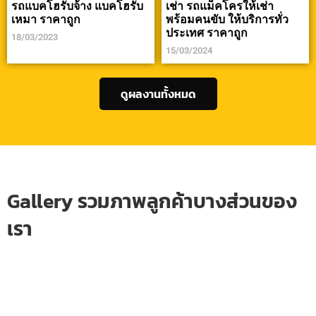
รถแบคโฮรับจ้าง แบคโฮรับ
เช่า รถแม็คโครให้เช่า
เหมา ราคาถูก
พร้อมคนขับ ให้บริการทั่ว
ประเทศ ราคาถูก
18/03/2023
15/03/2024
ดูผลงานทั้งหมด
Gallery รวมภาพลูกค้าบางส่วนของ
เรา