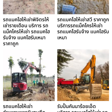
รถแบคโฮให้เช่าพิจิตรให้
รถแบคโฮให้เช่าสวี ราคาถูก
เช่ารายเดือน บริการ รถ
บริการรถแม็คโครให้เช่า
แม็คโครให้เช่า รถแบคโฮ
รถแบคโฮรับจ้าง แบคโฮรับ
รับจ้าง แบคโฮรับเหมา
เหมา
ราคาถูก
รถแบคโฮให้เช่า
รับปั้นคันนาร้อยเอ็ด