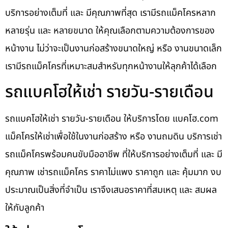
บริการอย่างเต็มที่ และ มีคุณภาพที่สุด เรามีรถแม็คโครหลาก
หลายรุ่น และ หลายขนาด ให้คุณเลือกตามความต้องการของ
หน้างาน ไม่ว่าจะเป็นงานก่อสร้างขนาดใหญ่ หรือ งานขนาดเล็ก
เรามีรถแม็คโครที่เหมาะสมสำหรับทุกหน้างานให้ลุกค้าได้เลือก
รถแบคโฮให้เช่า รายวัน-รายเดือน
รถแบคโฮให้เช่า รายวัน-รายเดือน ให้บริการโดย แบคโฮ.com
แม็คโครให้เช่าเพื่อใช้ในงานก่อสร้าง หรือ งานถมดิน บริการเช่า
รถแม็คโครพร้อมคนขับมืออาชีพ ที่ให้บริการอย่างเต็มที่ และ มี
คุณภาพ เช่ารถแม็คโคร ราคาไม่แพง ราคาถูก และ คุ้มมาก งบ
ประมาณเป็นสิ่งที่จำเป็น เราจึงเสนอราคาที่สมเหตุ และ สมผล
ให้กับลูกค้า