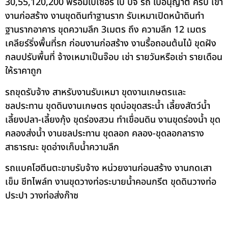
30,55,120,200 พร้อมใบเซอร์ ใบ ปจ รถ ใบอนุญาต ครบ เข้า
งานก่อสร้าง งานขุดดินทำฐานราก รับเหมาเปิดหน้าดินทำ
ฐานรากอาคาร ขุดความลึก 3เมตร ถึง ความลึก 12 เมตร
เคลียร์ริ่งพื้นที่รก ก่อนงานก่อสร้าง งานรื้อถอนต้นไม้ ขุดฝัง
กลบปรับพื้นที่ จ้างเหมาเป็นจ๊อบ เช่า รายวันหรือเช่า รายเดือน
ให้ราคาถูก
รถขุดรับจ้าง สาหรับงานรับเหมา ขุดงานเกษตรและ
ชลประทาน ขุดดินงานเกษตร ขุดบ่อขุดสระน้ำ เลี้ยงสัตว์น้ำ
เลี้ยงปลา-เลี้ยงกุ้ง ขุดร่องสวน ทำเขื่อนดิน งานขุดร่องน้ำ ขุด
คลองส่งน้ำ งานชลประทาน ขุดลอก คลอง-ขุดลอกลาราง
สาธารณะ ขุดอ่างเก็บน้ำความลึก
รถแบคโฮตีนตะขาบรับจ้าง หน่วยงานก่อนสร้าง งานกดเสา
เข็ม ชีทไพล์ท งานขุดวางท่อระบายน้ำคอนกรีต ขุดดินวางท่อ
ประปา วางท่อส่งก๊าซ