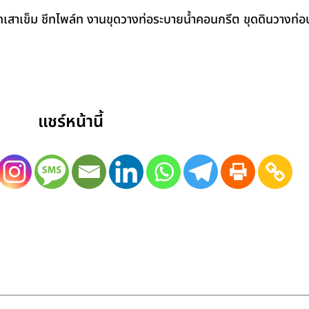
สาเข็ม ชีทไพล์ท งานขุดวางท่อระบายน้ำคอนกรีต ขุดดินวางท่อป
แชร์หน้านี้