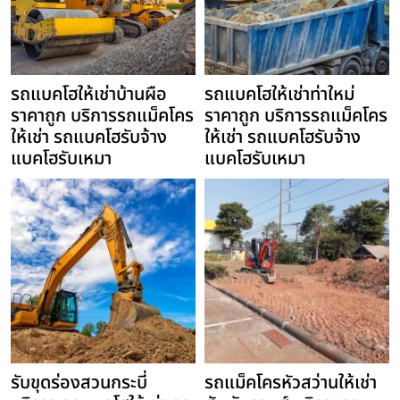
รถแบคโฮให้เช่าบ้านผือ
รถแบคโฮให้เช่าท่าใหม่
ราคาถูก บริการรถแม็คโคร
ราคาถูก บริการรถแม็คโคร
ให้เช่า รถแบคโฮรับจ้าง
ให้เช่า รถแบคโฮรับจ้าง
แบคโฮรับเหมา
แบคโฮรับเหมา
รับขุดร่องสวนกระบี่
รถแม็คโครหัวสว่านให้เช่า