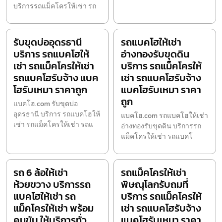
บริการรถแม็คโครให้เช่า รถ
รับขุดบ่ออุดรธานี
รถแบคโฮให้เช่า
บริการ รถแบคโฮให้
อ่างทองรับขุดดิน
เช่า รถแม็คโครให้เช่า
บริการ รถแม็คโครให้
รถแบคโฮรับจ้าง แบค
เช่า รถแบคโฮรับจ้าง
โฮรับเหมา ราคาถูก
แบคโฮรับเหมา ราคา
ถูก
แบคโฮ.com รับขุดบ่อ
อุดรธานี บริการ รถแบคโฮให้
แบคโฮ.com รถแบคโฮให้เช่า
เช่า รถแม็คโครให้เช่า รถแ
อ่างทองรับขุดดิน บริการรถ
แม็คโครให้เช่า รถแบคโ
รถ 6 ล้อให้เช่า
รถแม็คโครให้เช่า
ห้วยขวาง บริการรถ
พิษณุโลกรับถมที่
แบคโฮให้เช่า รถ
บริการ รถแม็คโครให้
แม็คโครให้เช่า พร้อม
เช่า รถแบคโฮรับจ้าง
คนขับ ให้บริการทั่ว
แบคโฮรับเหมา ราคา