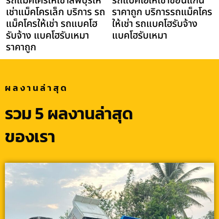
รถแม็คโครให้เช่าลพบุรีให้
รถแบคโฮให้เช่าขอนแก่น
เช่าแม็คโครเล็ก บริการ รถ
ราคาถูก บริการรถแม็คโคร
แม็คโครให้เช่า รถแบคโฮ
ให้เช่า รถแบคโฮรับจ้าง
รับจ้าง แบคโฮรับเหมา
แบคโฮรับเหมา
ราคาถูก
ผลงานล่าสุด
รวม 5 ผลงานล่าสุด
ของเรา