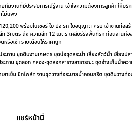
โดยทีมงานที่มีประสบการณ์รู้งาน เข้าใจความต้องการลูกค้า ให้บร
คาไม่แพง
120,200 พร้อมใบเซอร์ ใบ ปจ รถ ใบอนุญาต ครบ เข้างานก่อสร้
 3เมตร ถึง ความลึก 12 เมตร เคลียร์ริ่งพื้นที่รก ก่อนงานก่อส
วันหรือเช่า รายเดือนให้ราคาถูก
าน ขุดดินงานเกษตร ขุดบ่อขุดสระน้ำ เลี้ยงสัตว์น้ำ เลี้ยงปลา-เ
ชลประทาน ขุดลอก คลอง-ขุดลอกลารางสาธารณะ ขุดอ่างเก็บน้ำควา
สาเข็ม ชีทไพล์ท งานขุดวางท่อระบายน้ำคอนกรีต ขุดดินวางท่อป
แชร์หน้านี้