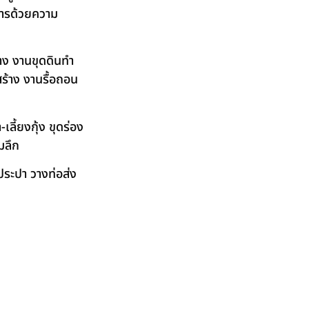
ิการด้วยความ
าง งานขุดดินทำ
ร้าง งานรื้อถอน
ลี้ยงกุ้ง ขุดร่อง
มลึก
ระปา วางท่อส่ง