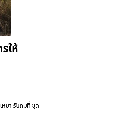
รให้
หมา รับถมที่ ขุด