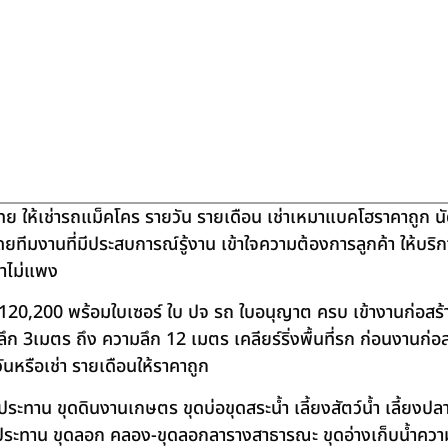
ย ให้เช่ารถแม็คโคร รายวัน รายเดือน เช่าเหมาแบคโฮราคาถูก น
โดยทีมงานที่มีประสบการณ์รู้งาน เข้าใจความต้องการลูกค้า ให้บร
คาไม่แพง
120,200 พร้อมใบเซอร์ ใบ ปจ รถ ใบอนุญาต ครบ เข้างานก่อสร้
 3เมตร ถึง ความลึก 12 เมตร เคลียร์ริ่งพื้นที่รก ก่อนงานก่อส
วันหรือเช่า รายเดือนให้ราคาถูก
าน ขุดดินงานเกษตร ขุดบ่อขุดสระน้ำ เลี้ยงสัตว์น้ำ เลี้ยงปลา-เ
ชลประทาน ขุดลอก คลอง-ขุดลอกลารางสาธารณะ ขุดอ่างเก็บน้ำควา