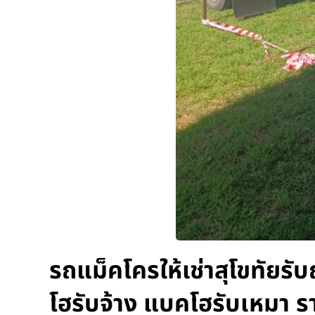
รถแม็คโครให้เช่าสุโขทัยรั
โฮรับจ้าง แบคโฮรับเหมา ร