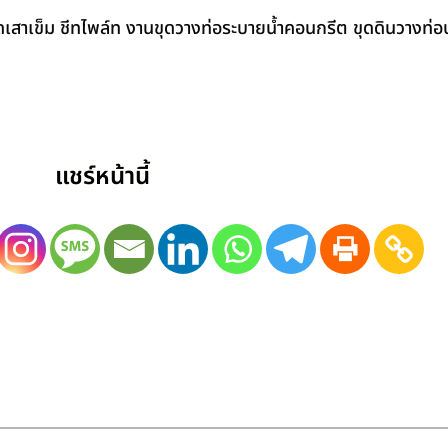
สาเข็ม ชีทไพล์ท งานขุดวางท่อระบายน้ำคอนกรีต ขุดดินวางท่อป
แชร์หน้านี้