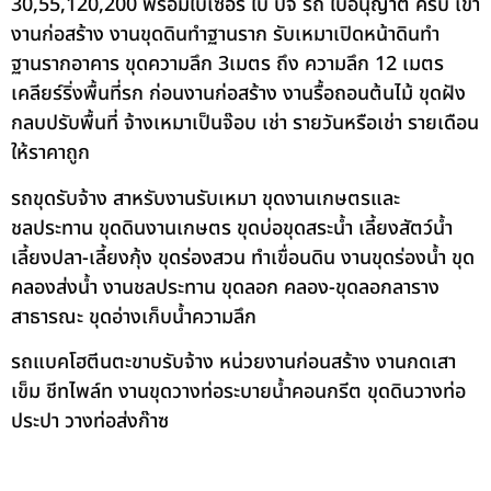
30,55,120,200 พร้อมใบเซอร์ ใบ ปจ รถ ใบอนุญาต ครบ เข้า
งานก่อสร้าง งานขุดดินทำฐานราก รับเหมาเปิดหน้าดินทำ
ฐานรากอาคาร ขุดความลึก 3เมตร ถึง ความลึก 12 เมตร
เคลียร์ริ่งพื้นที่รก ก่อนงานก่อสร้าง งานรื้อถอนต้นไม้ ขุดฝัง
กลบปรับพื้นที่ จ้างเหมาเป็นจ๊อบ เช่า รายวันหรือเช่า รายเดือน
ให้ราคาถูก
รถขุดรับจ้าง สาหรับงานรับเหมา ขุดงานเกษตรและ
ชลประทาน ขุดดินงานเกษตร ขุดบ่อขุดสระน้ำ เลี้ยงสัตว์น้ำ
เลี้ยงปลา-เลี้ยงกุ้ง ขุดร่องสวน ทำเขื่อนดิน งานขุดร่องน้ำ ขุด
คลองส่งน้ำ งานชลประทาน ขุดลอก คลอง-ขุดลอกลาราง
สาธารณะ ขุดอ่างเก็บน้ำความลึก
รถแบคโฮตีนตะขาบรับจ้าง หน่วยงานก่อนสร้าง งานกดเสา
เข็ม ชีทไพล์ท งานขุดวางท่อระบายน้ำคอนกรีต ขุดดินวางท่อ
ประปา วางท่อส่งก๊าซ