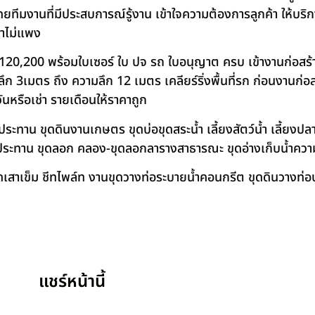
โดยทีมงานที่มีประสบการณ์รู้งาน เข้าใจความต้องการลูกค้า ให้บร
คาไม่แพง
120,200 พร้อมใบเซอร์ ใบ ปจ รถ ใบอนุญาต ครบ เข้างานก่อสร้
 3เมตร ถึง ความลึก 12 เมตร เคลียร์ริ่งพื้นที่รก ก่อนงานก่อส
วันหรือเช่า รายเดือนให้ราคาถูก
าน ขุดดินงานเกษตร ขุดบ่อขุดสระน้ำ เลี้ยงสัตว์น้ำ เลี้ยงปลา-เ
ชลประทาน ขุดลอก คลอง-ขุดลอกลารางสาธารณะ ขุดอ่างเก็บน้ำควา
สาเข็ม ชีทไพล์ท งานขุดวางท่อระบายน้ำคอนกรีต ขุดดินวางท่อป
แชร์หน้านี้