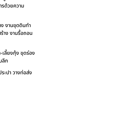
ิการด้วยความ
าง งานขุดดินทำ
ร้าง งานรื้อถอน
ลี้ยงกุ้ง ขุดร่อง
มลึก
ระปา วางท่อส่ง