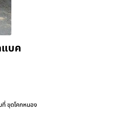
รถแบค
มที่ ขุดโคกหนอง