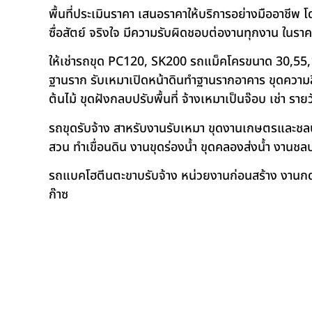
พื้นที่ประเมินราคา เสนอราคาให้บริการอย่างมืออาชีพ 
ซื่อสัตย์ จริงใจ มีความรับผิดชอบต่องานทุกงาน ในรา
ให้เช่ารถขุด PC120, SK200 รถแม็คโครขนาด 30,55,
ฐานราก รับเหมาเปิดหน้าดินทำฐานรากอาคาร ขุดความลึก
ต้นไม้ ขุดฝังกลบปรับพื้นที่ จ้างเหมาเป็นจ๊อบ เช่า ราย
รถขุดรับจ้าง สาหรับงานรับเหมา ขุดงานเกษตรและชลประท
สวน ทำเขื่อนดิน งานขุดร่องน้ำ ขุดคลองส่งน้ำ งาน
รถแบคโฮตีนตะขาบรับจ้าง หน่วยงานก่อนสร้าง งานกดเ
ก๊าซ