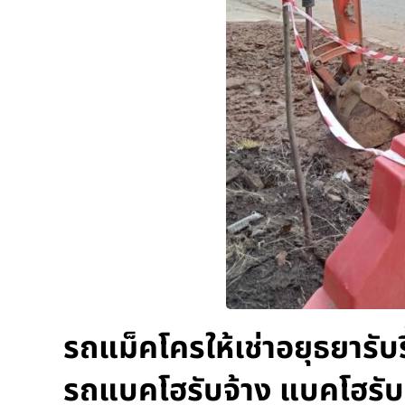
รถแม็คโครให้เช่าอยุธยารับร
รถแบคโฮรับจ้าง แบคโฮรับ