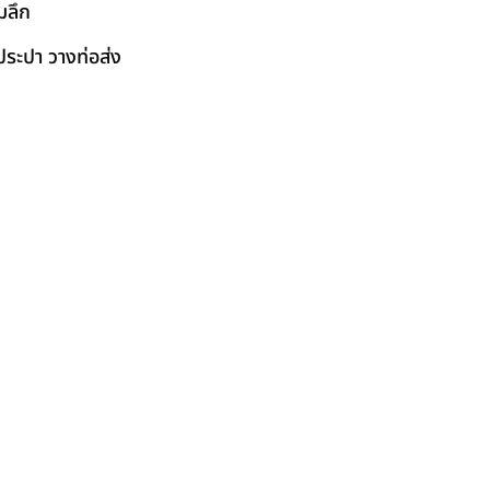
มลึก
ระปา วางท่อส่ง