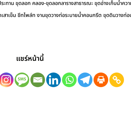
ชลประทาน ขุดลอก คลอง-ขุดลอกลารางสาธารณะ ขุดอ่างเก็บน้ำควา
สาเข็ม ชีทไพล์ท งานขุดวางท่อระบายน้ำคอนกรีต ขุดดินวางท่อป
แชร์หน้านี้