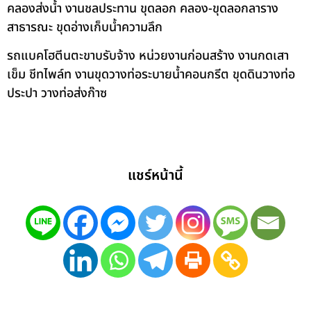
คลองส่งน้ำ งานชลประทาน ขุดลอก คลอง-ขุดลอกลาราง
สาธารณะ ขุดอ่างเก็บน้ำความลึก
รถแบคโฮตีนตะขาบรับจ้าง หน่วยงานก่อนสร้าง งานกดเสา
เข็ม ชีทไพล์ท งานขุดวางท่อระบายน้ำคอนกรีต ขุดดินวางท่อ
ประปา วางท่อส่งก๊าซ
แชร์หน้านี้