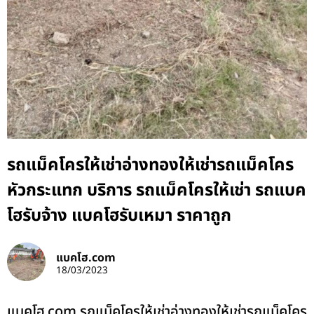
รถแม็คโครให้เช่าอ่างทองให้เช่ารถแม็คโคร
หัวกระแทก บริการ รถแม็คโครให้เช่า รถแบค
โฮรับจ้าง แบคโฮรับเหมา ราคาถูก
แบคโฮ.com
18/03/2023
แบคโฮ.com รถแม็คโครให้เช่าอ่างทองให้เช่ารถแม็คโคร