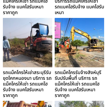
แม็คโครให้เช่า รถแบคโฮ
บริการรถแม็คโครให้เช่า
รับจ้าง แบคโฮรับเหมา
รถแบคโฮรับจ้าง แบคโฮรับ
ราคาถูก
เหมา
รถแม็คโครให้เช่าสระบุรีรับ
รถแม็คโครรับจ้างสิงห์บุรี
ขุดโคกหนองนา บริการ รถ
รับปรับพื้นที่ บริการ รถ
แม็คโครให้เช่า รถแบคโฮ
แม็คโครให้เช่า รถแบคโฮ
รับจ้าง แบคโฮรับเหมา
รับจ้าง แบคโฮรับเหมา
ราคาถูก
ราคาถูก