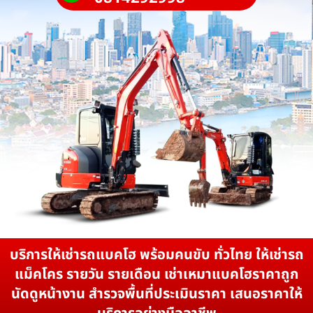
บริการให้เช่ารถแบคโฮ พร้อมคนขับ ทั่วไทย ให้เช่ารถ
แม็คโคร รายวัน รายเดือน เช่าเหมาแบคโฮราคาถูก
นัดดูหน้างาน สำรวจพื้นที่ประเมินราคา เสนอราคาให้