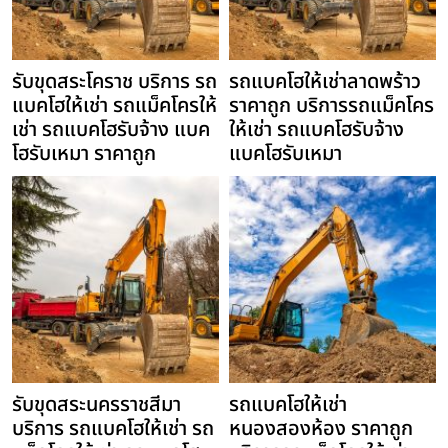
รับขุดสระโคราช บริการ รถ
รถแบคโฮให้เช่าลาดพร้าว
แบคโฮให้เช่า รถแม็คโครให้
ราคาถูก บริการรถแม็คโคร
เช่า รถแบคโฮรับจ้าง แบค
ให้เช่า รถแบคโฮรับจ้าง
โฮรับเหมา ราคาถูก
แบคโฮรับเหมา
รับขุดสระนครราชสีมา
รถแบคโฮให้เช่า
บริการ รถแบคโฮให้เช่า รถ
หนองสองห้อง ราคาถูก