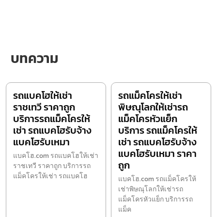
บทความ
รถแบคโฮให้เช่า
รถแม็คโครให้เช่า
ราชเทวี ราคาถูก
พิษณุโลกให้เช่ารถ
บริการรถแม็คโครให้
แม็คโครหัวแย็ก
เช่า รถแบคโฮรับจ้าง
บริการ รถแม็คโครให้
แบคโฮรับเหมา
เช่า รถแบคโฮรับจ้าง
แบคโฮรับเหมา ราคา
แบคโฮ.com รถแบคโฮให้เช่า
ถูก
ราชเทวี ราคาถูก บริการรถ
แม็คโครให้เช่า รถแบคโฮ
แบคโฮ.com รถแม็คโครให้
เช่าพิษณุโลกให้เช่ารถ
แม็คโครหัวแย็ก บริการรถ
แม็ค