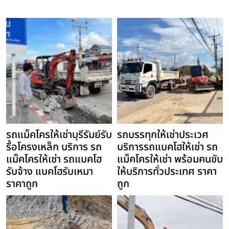
รถแม็คโครให้เช่าบุรีรัมย์รับ
รถบรรทุกให้เช่าประเวศ
รื้อโครงเหล็ก บริการ รถ
บริการรถแบคโฮให้เช่า รถ
แม็คโครให้เช่า รถแบคโฮ
แม็คโครให้เช่า พร้อมคนขับ
รับจ้าง แบคโฮรับเหมา
ให้บริการทั่วประเทศ ราคา
ราคาถูก
ถูก