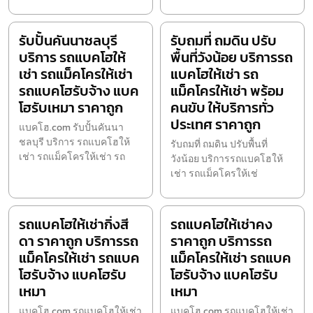
รับปั้นคันนาชลบุรี
รับถมที่ ถมดิน ปรับ
บริการ รถแบคโฮให้
พื้นที่วังน้อย บริการรถ
เช่า รถแม็คโครให้เช่า
แบคโฮให้เช่า รถ
รถแบคโฮรับจ้าง แบค
แม็คโครให้เช่า พร้อม
โฮรับเหมา ราคาถูก
คนขับ ให้บริการทั่ว
ประเทศ ราคาถูก
แบคโฮ.com รับปั้นคันนา
ชลบุรี บริการ รถแบคโฮให้
รับถมที่ ถมดิน ปรับพื้นที่
เช่า รถแม็คโครให้เช่า รถ
วังน้อย บริการรถแบคโฮให้
เช่า รถแม็คโครให้เช่
รถแบคโฮให้เช่ากิ่งสี
รถแบคโฮให้เช่าคง
ดา ราคาถูก บริการรถ
ราคาถูก บริการรถ
แม็คโครให้เช่า รถแบค
แม็คโครให้เช่า รถแบค
โฮรับจ้าง แบคโฮรับ
โฮรับจ้าง แบคโฮรับ
เหมา
เหมา
แบคโฮ.com รถแบคโฮให้เช่า
แบคโฮ.com รถแบคโฮให้เช่า