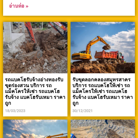
อ่านต่อ »
รถแบคโฮรับจ้างอ่างทองรับ
รับขุดลอกคลองสมุทรสาคร
ขุดร่องสวน บริการ รถ
บริการ รถแบคโฮให้เช่า รถ
แม็คโครให้เช่า รถแบคโฮ
แม็คโครให้เช่า รถแบคโฮ
รับจ้าง แบคโฮรับเหมา ราคา
รับจ้าง แบคโฮรับเหมา ราคา
ถูก
ถูก
18/03/2023
30/12/2021