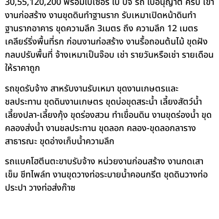
30,55,120,200 พร้อมใบเซอร์ ใบ ปจ รถ ใบอนุญาต ครบ เข้า
งานก่อสร้าง งานขุดดินทำฐานราก รับเหมาเปิดหน้าดินทำ
ฐานรากอาคาร ขุดความลึก 3เมตร ถึง ความลึก 12 เมตร
เคลียร์ริ่งพื้นที่รก ก่อนงานก่อสร้าง งานรื้อถอนต้นไม้ ขุดฝัง
กลบปรับพื้นที่ จ้างเหมาเป็นจ๊อบ เช่า รายวันหรือเช่า รายเดือน
ให้ราคาถูก
รถขุดรับจ้าง สาหรับงานรับเหมา ขุดงานเกษตรและ
ชลประทาน ขุดดินงานเกษตร ขุดบ่อขุดสระน้ำ เลี้ยงสัตว์น้ำ
เลี้ยงปลา-เลี้ยงกุ้ง ขุดร่องสวน ทำเขื่อนดิน งานขุดร่องน้ำ ขุด
คลองส่งน้ำ งานชลประทาน ขุดลอก คลอง-ขุดลอกลาราง
สาธารณะ ขุดอ่างเก็บน้ำความลึก
รถแบคโฮตีนตะขาบรับจ้าง หน่วยงานก่อนสร้าง งานกดเสา
เข็ม ชีทไพล์ท งานขุดวางท่อระบายน้ำคอนกรีต ขุดดินวางท่อ
ประปา วางท่อส่งก๊าซ