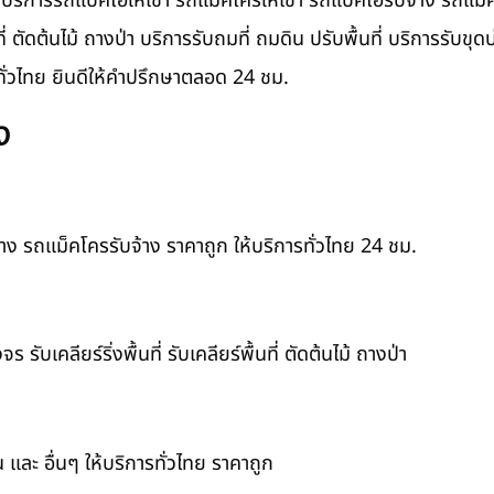
ริการรถแบคโฮให้เช่า รถแม็คโครให้เช่า รถแบคโฮรับจ้าง รถแม็ค
้นที่ ตัดต้นไม้ ถางป่า บริการรับถมที่ ถมดิน ปรับพื้นที่ บริการรับขุด
ั่วไทย ยินดีให้คำปรึกษาตลอด 24 ชม.
ง
าง รถแม็คโครรับจ้าง ราคาถูก ให้บริการทั่วไทย 24 ชม.
บเคลียร์ริ่งพื้นที่ รับเคลียร์พื้นที่ ตัดต้นไม้ ถางป่า
ิน และ อื่นๆ ให้บริการทั่วไทย ราคาถูก