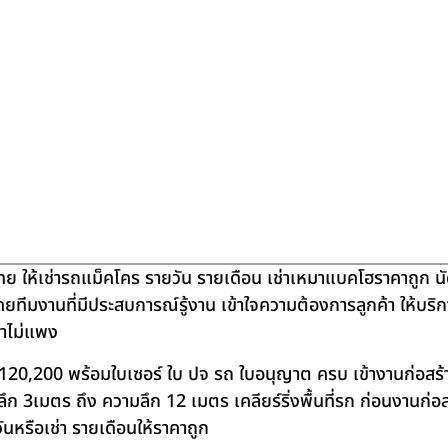
ย ให้เช่ารถแม็คโคร รายวัน รายเดือน เช่าเหมาแบคโฮราคาถูก น
โดยทีมงานที่มีประสบการณ์รู้งาน เข้าใจความต้องการลูกค้า ให้บร
คาไม่แพง
120,200 พร้อมใบเซอร์ ใบ ปจ รถ ใบอนุญาต ครบ เข้างานก่อสร้
 3เมตร ถึง ความลึก 12 เมตร เคลียร์ริ่งพื้นที่รก ก่อนงานก่อส
วันหรือเช่า รายเดือนให้ราคาถูก