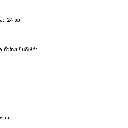
ตลอด 24 ชม.
ั่วไทย ยินดีให้คำ
สำรวจ