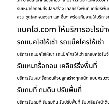
รถ 6 ล้อให้เช่าคลองสามวา ให้บริการโดย แบคโฮ.com บ
รับเหมารื้อถอนสิ่งปลูกสร้าง เคลียร์ริ่งพื้นที่ เคลียร์พื
สวน ขุดโคกหนองนา และ อื่นๆ พร้อมทีมงานให้บริการท
แบคโฮ.com ให้บริการอะไรบ้า
รถแบคโฮให้เช่า รถแม็คโครให้เช่า
บริการรถแบคโฮให้เช่า รถแม็คโครให้เช่า รถแบคโฮรับจ้
รับเหมารื้อถอน เคลียร์ริ่งพื้นที่
บริการรับเหมารื้อถอนสิ่งปลูกสร้างทุกชนิด แบบครบวงจร รั
รับถมที่ ถมดิน ปรับพื้นที่
บริการรับถมที่ รับถมดิน รับปรับพื้นที่ รับเคลียร์หน้าด