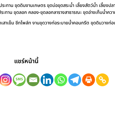
าน ขุดดินงานเกษตร ขุดบ่อขุดสระน้ำ เลี้ยงสัตว์น้ำ เลี้ยงปลา-เ
ชลประทาน ขุดลอก คลอง-ขุดลอกลารางสาธารณะ ขุดอ่างเก็บน้ำควา
สาเข็ม ชีทไพล์ท งานขุดวางท่อระบายน้ำคอนกรีต ขุดดินวางท่อป
แชร์หน้านี้