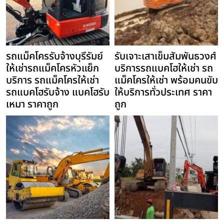
รถแม็คโครรับจ้างบุรีรัมย์
รับเจาะเสาเข็มสัมพันธวงศ์
ให้เช่ารถแม็คโครหัวแย็ก
บริการรถแบคโฮให้เช่า รถ
บริการ รถแม็คโครให้เช่า
แม็คโครให้เช่า พร้อมคนขับ
รถแบคโฮรับจ้าง แบคโฮรับ
ให้บริการทั่วประเทศ ราคา
เหมา ราคาถูก
ถูก