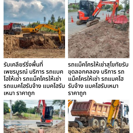
รับเคลียร์ริ่งพื้นที่
รถแม็คโครให้เช่าสุโขทัยรับ
เพชรบูรณ์ บริการ รถแบค
ขุดลอกคลอง บริการ รถ
โฮให้เช่า รถแม็คโครให้เช่า
แม็คโครให้เช่า รถแบคโฮ
รถแบคโฮรับจ้าง แบคโฮรับ
รับจ้าง แบคโฮรับเหมา
เหมา ราคาถูก
ราคาถูก