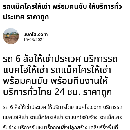
รถแม็คโครให้เช่า พร้อมคนขับ ให้บริการทั่ว
ประเทศ ราคาถูก
แบคโฮ.com
15/03/2024
รถ 6 ล้อให้เช่าประเวศ บริการรถ
แบคโฮให้เช่า รถแม็คโครให้เช่า
พร้อมคนขับ พร้อมทีมงานให้
บริการทั่วไทย 24 ชม. ราคาถูก
รถ 6 ล้อให้เช่าประเวศ ให้บริการโดย แบคโฮ.com บริการรถ
แบคโฮให้เช่า รถแม็คโครให้เช่า รถแบคโฮรับจ้าง รถแม็คโคร
รับจ้าง บริการรับเหมารื้อถอนสิ่งปลูกสร้าง เคลียร์ริ่งพื้นที่