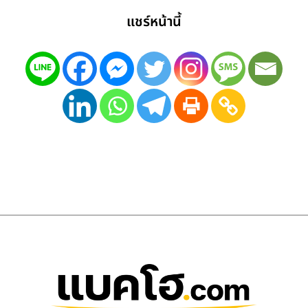
แชร์หน้านี้