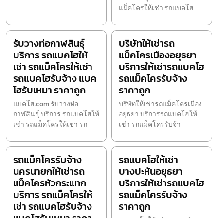
แม็คโครให้เช่า รถแบคโฮ
รับวางท่อกาฬสินธุ์
บริษัทให้เช่ารถ
บริการ รถแบคโฮให้
แม็คโครเมืองอยุธยา
เช่า รถแม็คโครให้เช่า
บริการให้เช่ารถแบคโฮ
รถแบคโฮรับจ้าง แบค
รถแม็คโครรับจ้าง
โฮรับเหมา ราคาถูก
ราคาถูก
แบคโฮ.com รับวางท่อ
บริษัทให้เช่ารถแม็คโครเมือง
กาฬสินธุ์ บริการ รถแบคโฮให้
อยุธยา บริการรถแบคโฮให้
เช่า รถแม็คโครให้เช่า รถ
เช่า รถแม็คโครรับจ้า
รถแม็คโครรับจ้าง
รถแบคโฮให้เช่า
นครนายกให้เช่ารถ
บางปะหันอยุธยา
แม็คโครหัวกระแทก
บริการให้เช่ารถแบคโฮ
บริการ รถแม็คโครให้
รถแม็คโครรับจ้าง
เช่า รถแบคโฮรับจ้าง
ราคาถูก