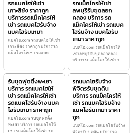
รถแบคโฮให้เช่า
รถแม็คโครให้เช่า
เกาะสีชัง ราคาถูก
ลพบุรีรับขุดลอก
บริการรถแม็คโครให้
คลอง บริการ รถ
เช่า รถแบคโฮรับจ้าง
แม็คโครให้เช่า รถแบค
แบคโฮรับเหมา
โฮรับจ้าง แบคโฮรับ
เหมา ราคาถูก
แบคโฮ.com รถแบคโฮให้เช่า
เกาะสีชัง ราคาถูก บริการรถ
แบคโฮ.com รถแม็คโครให้
แม็คโครให้เช่า รถแบค
เช่าลพบุรีรับขุดลอกคลอง
บริการรถแม็คโครให้เช่า ร
รับขุดฟุตติ้งพะเยา
รถแบคโฮรับจ้าง
บริการ รถแบคโฮให้
พิจิตรรับขุดดิน
เช่า รถแม็คโครให้เช่า
บริการ รถแม็คโครให้
รถแบคโฮรับจ้าง แบค
เช่า รถแบคโฮรับจ้าง
โฮรับเหมา ราคาถูก
แบคโฮรับเหมา ราคา
ถูก
แบคโฮ.com รับขุดฟุตติ้ง
พะเยา บริการ รถแบคโฮให้
แบคโฮ.com รถแบคโฮรับจ้าง
เช่า รถแม็คโครให้เช่า รถ
พิจิตรรับขุดดิน บริการรถ