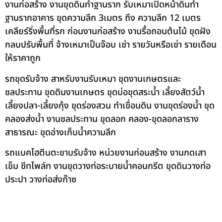
งานก่อสร้าง งานขุดดินทำฐานราก รับเหมาเปิดหน้าดินทำ
ฐานรากอาคาร ขุดความลึก 3เมตร ถึง ความลึก 12 เมตร
เคลียร์ริ่งพื้นที่รก ก่อนงานก่อสร้าง งานรื้อถอนต้นไม้ ขุดฝัง
กลบปรับพื้นที่ จ้างเหมาเป็นจ๊อบ เช่า รายวันหรือเช่า รายเดือน
ให้ราคาถูก
รถขุดรับจ้าง สาหรับงานรับเหมา ขุดงานเกษตรและ
ชลประทาน ขุดดินงานเกษตร ขุดบ่อขุดสระน้ำ เลี้ยงสัตว์น้ำ
เลี้ยงปลา-เลี้ยงกุ้ง ขุดร่องสวน ทำเขื่อนดิน งานขุดร่องน้ำ ขุด
คลองส่งน้ำ งานชลประทาน ขุดลอก คลอง-ขุดลอกลาราง
สาธารณะ ขุดอ่างเก็บน้ำความลึก
รถแบคโฮตีนตะขาบรับจ้าง หน่วยงานก่อนสร้าง งานกดเสา
เข็ม ชีทไพล์ท งานขุดวางท่อระบายน้ำคอนกรีต ขุดดินวางท่อ
ประปา วางท่อส่งก๊าซ