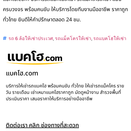
ครบวงจร พร้อมคนขับ ให้บริการโดยทีมงานมืออาชีพ ราคาถูก
ทั่วไทย ยินดีให้คำปรึกษาตลอด 24 ชม.
รถ 6 ล้อให้เช่าประเวศ
,
รถแม็คโครให้เช่า
,
รถแบคโฮให้เช่า
แบคโฮ.com
บริการให้เช่ารถแบคโฮ พร้อมคนขับ ทั่วไทย ให้เช่ารถแม็คโคร ราย
วัน รายเดือน เช่าเหมาแบคโฮราคาถูก นัดดูหน้างาน สำรวจพื้นที่
ประเมินราคา เสนอราคาให้บริการอย่างมืออาชีพ
ติดต่อเรา คลิก ช่องทางที่สะดวก