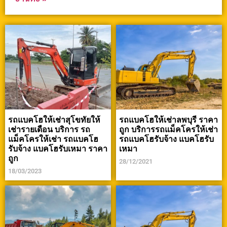
รถแบคโฮให้เช่าสุโขทัยให้
รถแบคโฮให้เช่าลพบุรี ราคา
เช่ารายเดือน บริการ รถ
ถูก บริการรถแม็คโครให้เช่า
แม็คโครให้เช่า รถแบคโฮ
รถแบคโฮรับจ้าง แบคโฮรับ
รับจ้าง แบคโฮรับเหมา ราคา
เหมา
ถูก
28/12/2021
18/03/2023