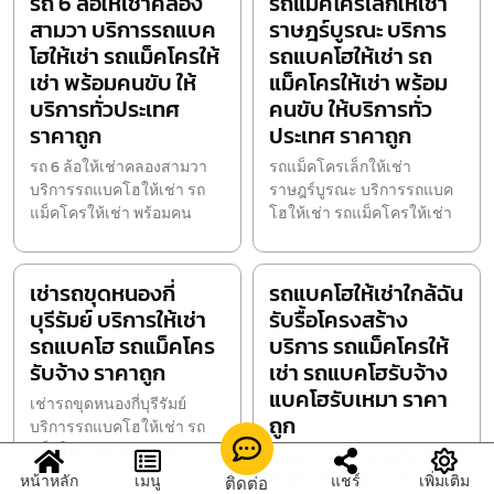
รถ 6 ล้อให้เช่าคลอง
รถแม็คโครเล็กให้เช่า
สามวา บริการรถแบค
ราษฎร์บูรณะ บริการ
โฮให้เช่า รถแม็คโครให้
รถแบคโฮให้เช่า รถ
เช่า พร้อมคนขับ ให้
แม็คโครให้เช่า พร้อม
บริการทั่วประเทศ
คนขับ ให้บริการทั่ว
ราคาถูก
ประเทศ ราคาถูก
รถ 6 ล้อให้เช่าคลองสามวา
รถแม็คโครเล็กให้เช่า
บริการรถแบคโฮให้เช่า รถ
ราษฎร์บูรณะ บริการรถแบค
แม็คโครให้เช่า พร้อมคน
โฮให้เช่า รถแม็คโครให้เช่า
เช่ารถขุดหนองกี่
รถแบคโฮให้เช่าใกล้ฉัน
บุรีรัมย์ บริการให้เช่า
รับรื้อโครงสร้าง
รถแบคโฮ รถแม็คโคร
บริการ รถแม็คโครให้
รับจ้าง ราคาถูก
เช่า รถแบคโฮรับจ้าง
แบคโฮรับเหมา ราคา
เช่ารถขุดหนองกี่บุรีรัมย์
ถูก
บริการรถแบคโฮให้เช่า รถ
แม็คโครรับจ้าง รับเหม
แบคโฮ.com รถแบคโฮให้เช่า
ใกล้ฉันรับรื้อโครงสร้าง
หน้าหลัก
เมนู
แชร์
เพิ่มเติม
ติดต่อ