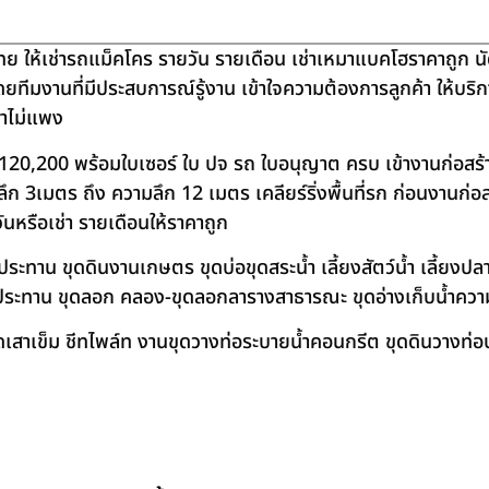
ย ให้เช่ารถแม็คโคร รายวัน รายเดือน เช่าเหมาแบคโฮราคาถูก น
โดยทีมงานที่มีประสบการณ์รู้งาน เข้าใจความต้องการลูกค้า ให้บร
คาไม่แพง
120,200 พร้อมใบเซอร์ ใบ ปจ รถ ใบอนุญาต ครบ เข้างานก่อสร้
 3เมตร ถึง ความลึก 12 เมตร เคลียร์ริ่งพื้นที่รก ก่อนงานก่อส
วันหรือเช่า รายเดือนให้ราคาถูก
าน ขุดดินงานเกษตร ขุดบ่อขุดสระน้ำ เลี้ยงสัตว์น้ำ เลี้ยงปลา-เ
ชลประทาน ขุดลอก คลอง-ขุดลอกลารางสาธารณะ ขุดอ่างเก็บน้ำควา
สาเข็ม ชีทไพล์ท งานขุดวางท่อระบายน้ำคอนกรีต ขุดดินวางท่อป