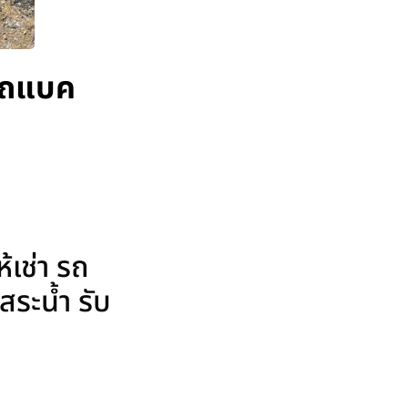
 รถแบค
้เช่า รถ
ระน้ำ รับ