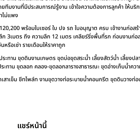
โดยทีมงานที่มีประสบการณ์รู้งาน เข้าใจความต้องการลูกค้า ให้บร
คาไม่แพง
120,200 พร้อมใบเซอร์ ใบ ปจ รถ ใบอนุญาต ครบ เข้างานก่อสร้
 3เมตร ถึง ความลึก 12 เมตร เคลียร์ริ่งพื้นที่รก ก่อนงานก่อส
วันหรือเช่า รายเดือนให้ราคาถูก
าน ขุดดินงานเกษตร ขุดบ่อขุดสระน้ำ เลี้ยงสัตว์น้ำ เลี้ยงปลา-เ
ชลประทาน ขุดลอก คลอง-ขุดลอกลารางสาธารณะ ขุดอ่างเก็บน้ำควา
สาเข็ม ชีทไพล์ท งานขุดวางท่อระบายน้ำคอนกรีต ขุดดินวางท่อป
แชร์หน้านี้