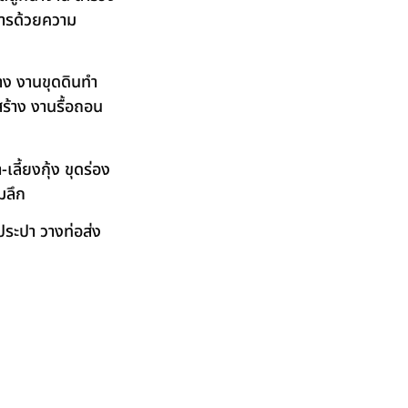
ิการด้วยความ
าง งานขุดดินทำ
ร้าง งานรื้อถอน
ลี้ยงกุ้ง ขุดร่อง
มลึก
ระปา วางท่อส่ง