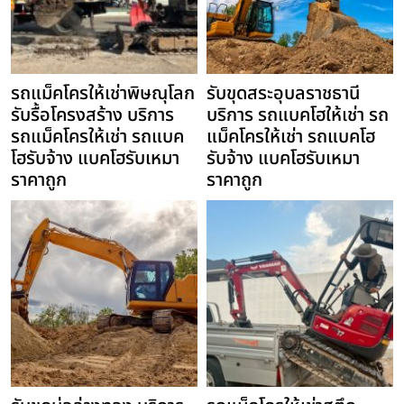
รถแม็คโครให้เช่าพิษณุโลก
รับขุดสระอุบลราชธานี
รับรื้อโครงสร้าง บริการ
บริการ รถแบคโฮให้เช่า รถ
รถแม็คโครให้เช่า รถแบค
แม็คโครให้เช่า รถแบคโฮ
โฮรับจ้าง แบคโฮรับเหมา
รับจ้าง แบคโฮรับเหมา
ราคาถูก
ราคาถูก