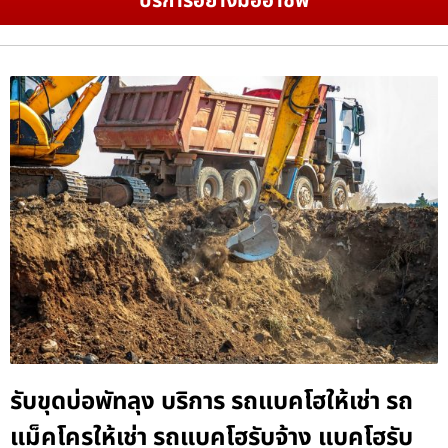
บริการอย่างมืออาชีพ
รับขุดบ่อพัทลุง บริการ รถแบคโฮให้เช่า รถ
แม็คโครให้เช่า รถแบคโฮรับจ้าง แบคโฮรับ