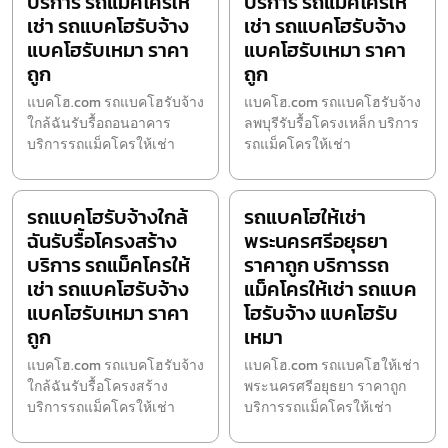
บริการ รถแม็คโครให้
บริการ รถแม็คโครให้
เช่า รถแบคโฮรับจ้าง
เช่า รถแบคโฮรับจ้าง
แบคโฮรับเหมา ราคา
แบคโฮรับเหมา ราคา
ถูก
ถูก
แบคโฮ.com รถแบคโฮรับจ้าง
แบคโฮ.com รถแบคโฮรับจ้าง
ใกล้ฉันรับรื้อถอนอาคาร
ลพบุรีรับรื้อโครงเหล็ก บริการ
บริการรถแม็คโครให้เช่า
รถแม็คโครให้เช่า
รถแบคโฮรับจ้างใกล้
รถแบคโฮให้เช่า
ฉันรับรื้อโครงสร้าง
พระนครศรีอยุธยา
บริการ รถแม็คโครให้
ราคาถูก บริการรถ
เช่า รถแบคโฮรับจ้าง
แม็คโครให้เช่า รถแบค
แบคโฮรับเหมา ราคา
โฮรับจ้าง แบคโฮรับ
ถูก
เหมา
แบคโฮ.com รถแบคโฮรับจ้าง
แบคโฮ.com รถแบคโฮให้เช่า
ใกล้ฉันรับรื้อโครงสร้าง
พระนครศรีอยุธยา ราคาถูก
บริการรถแม็คโครให้เช่า
บริการรถแม็คโครให้เช่า