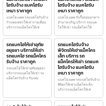
โฮรับจ้าง แบคโฮรับ
โฮรับจ้าง แบคโฮรับ
เหมา ราคาถูก
เหมา ราคาถูก
แบคโฮ.com รถแบคโฮรับจ้าง
แบคโฮ.com รับรื้อถอนอาคาร
กำแพงเพชรให้เช่ารายเดือน
อำนาจเจริญ บริการ รถแบค
บริการรถแม็คโครให้เช่
โฮให้เช่า รถแม็คโครให้
รถแบคโฮให้เช่าอุทัย
รถแบคโฮรับจ้าง
อยุธยา บริการให้เช่า
พิจิตรให้เช่าแม็คโคร
รถแบคโฮ รถแม็คโคร
เล็ก บริการ รถ
รับจ้าง ราคาถูก
แม็คโครให้เช่า รถแบค
โฮรับจ้าง แบคโฮรับ
รถแบคโฮให้เช่าอุทัยอยุธยา
เหมา ราคาถูก
บริการรถแบคโฮให้เช่า รถ
แม็คโครรับจ้าง รับเหม
แบคโฮ.com รถแบคโฮรับจ้าง
พิจิตรให้เช่าแม็คโครเล็ก
บริการรถแม็คโครให้เช่