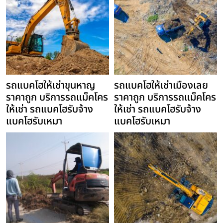
รถแบคโฮให้เช่าขุนหาญ
รถแบคโฮให้เช่าเมืองเลย
ราคาถูก บริการรถแม็คโคร
ราคาถูก บริการรถแม็คโคร
ให้เช่า รถแบคโฮรับจ้าง
ให้เช่า รถแบคโฮรับจ้าง
แบคโฮรับเหมา
แบคโฮรับเหมา