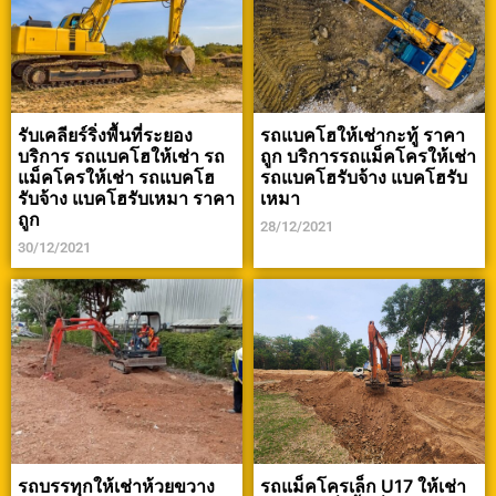
รับเคลียร์ริ่งพื้นที่ระยอง
รถแบคโฮให้เช่ากะทู้ ราคา
บริการ รถแบคโฮให้เช่า รถ
ถูก บริการรถแม็คโครให้เช่า
แม็คโครให้เช่า รถแบคโฮ
รถแบคโฮรับจ้าง แบคโฮรับ
รับจ้าง แบคโฮรับเหมา ราคา
เหมา
ถูก
28/12/2021
30/12/2021
รถบรรทุกให้เช่าห้วยขวาง
รถแม็คโครเล็ก U17 ให้เช่า