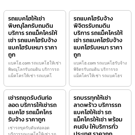
รถแบคโฮให้เช่า
รถแบคโฮรับจ้าง
พิษณุโลกรับถมดิน
พิจิตรรับถมดิน
บริการ รถแม็คโครให้
บริการ รถแม็คโครให้
เช่า รถแบคโฮรับจ้าง
เช่า รถแบคโฮรับจ้าง
แบคโฮรับเหมา ราคา
แบคโฮรับเหมา ราคา
ถูก
ถูก
แบคโฮ.com รถแบคโฮให้เช่า
แบคโฮ.com รถแบคโฮรับจ้าง
พิษณุโลกรับถมดิน บริการรถ
พิจิตรรับถมดิน บริการรถ
แม็คโครให้เช่า รถแบคโ
แม็คโครให้เช่า รถแบคโฮร
เช่ารถขุดรับดันท่อ
รถบรรทุกให้เช่า
ลอด บริการให้เช่ารถ
ลาดพร้าว บริการรถ
แบคโฮ รถแม็คโคร
แบคโฮให้เช่า รถ
รับจ้าง ราคาถูก
แม็คโครให้เช่า พร้อม
คนขับ ให้บริการทั่ว
เช่ารถขุดรับดันท่อลอด
ประเทศ ราคาถูก
บริการรถแบคโฮให้เช่า รถ