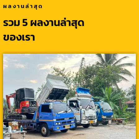
ผลงานล่าสุด
รวม 5 ผลงานล่าสุด
ของเรา