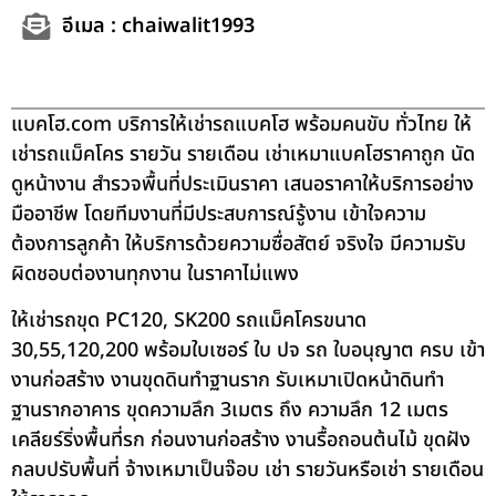
อีเมล : chaiwalit1993
แบคโฮ.com บริการให้เช่ารถแบคโฮ พร้อมคนขับ ทั่วไทย ให้
เช่ารถแม็คโคร รายวัน รายเดือน เช่าเหมาแบคโฮราคาถูก นัด
ดูหน้างาน สำรวจพื้นที่ประเมินราคา เสนอราคาให้บริการอย่าง
มืออาชีพ โดยทีมงานที่มีประสบการณ์รู้งาน เข้าใจความ
ต้องการลูกค้า ให้บริการด้วยความซื่อสัตย์ จริงใจ มีความรับ
ผิดชอบต่องานทุกงาน ในราคาไม่แพง
ให้เช่ารถขุด PC120, SK200 รถแม็คโครขนาด
30,55,120,200 พร้อมใบเซอร์ ใบ ปจ รถ ใบอนุญาต ครบ เข้า
งานก่อสร้าง งานขุดดินทำฐานราก รับเหมาเปิดหน้าดินทำ
ฐานรากอาคาร ขุดความลึก 3เมตร ถึง ความลึก 12 เมตร
เคลียร์ริ่งพื้นที่รก ก่อนงานก่อสร้าง งานรื้อถอนต้นไม้ ขุดฝัง
กลบปรับพื้นที่ จ้างเหมาเป็นจ๊อบ เช่า รายวันหรือเช่า รายเดือน