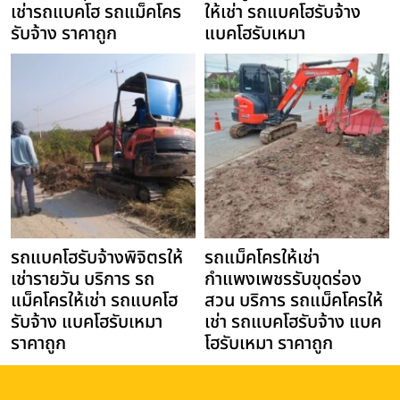
เช่ารถแบคโฮ รถแม็คโคร
ให้เช่า รถแบคโฮรับจ้าง
รับจ้าง ราคาถูก
แบคโฮรับเหมา
รถแบคโฮรับจ้างพิจิตรให้
รถแม็คโครให้เช่า
เช่ารายวัน บริการ รถ
กำแพงเพชรรับขุดร่อง
แม็คโครให้เช่า รถแบคโฮ
สวน บริการ รถแม็คโครให้
รับจ้าง แบคโฮรับเหมา
เช่า รถแบคโฮรับจ้าง แบค
ราคาถูก
โฮรับเหมา ราคาถูก