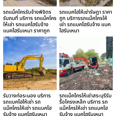
รถแม็คโครรับจ้างพิจิตร
รถแบคโฮให้เช่ารัษฎา ราคา
รับถมที่ บริการ รถแม็คโคร
ถูก บริการรถแม็คโครให้
ให้เช่า รถแบคโฮรับจ้าง
เช่า รถแบคโฮรับจ้าง แบค
แบคโฮรับเหมา ราคาถูก
โฮรับเหมา
รับวางท่อระนอง บริการ
รถแม็คโครให้เช่าสระบุรีรับ
รถแบคโฮให้เช่า รถ
รื้อโครงเหล็ก บริการ รถ
แม็คโครให้เช่า รถแบคโฮ
แม็คโครให้เช่า รถแบคโฮ
รับจ้าง แบคโฮรับเหมา
รับจ้าง แบคโฮรับเหมา