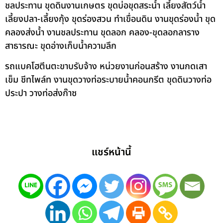
ชลประทาน ขุดดินงานเกษตร ขุดบ่อขุดสระน้ำ เลี้ยงสัตว์น้ำ
เลี้ยงปลา-เลี้ยงกุ้ง ขุดร่องสวน ทำเขื่อนดิน งานขุดร่องน้ำ ขุด
คลองส่งน้ำ งานชลประทาน ขุดลอก คลอง-ขุดลอกลาราง
สาธารณะ ขุดอ่างเก็บน้ำความลึก
รถแบคโฮตีนตะขาบรับจ้าง หน่วยงานก่อนสร้าง งานกดเสา
เข็ม ชีทไพล์ท งานขุดวางท่อระบายน้ำคอนกรีต ขุดดินวางท่อ
ประปา วางท่อส่งก๊าซ
แชร์หน้านี้