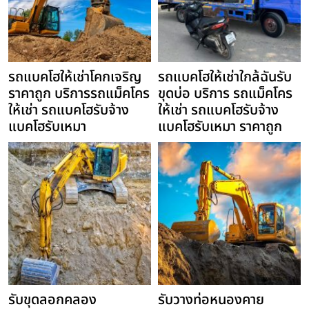
รถแบคโฮให้เช่าโคกเจริญ
รถแบคโฮให้เช่าใกล้ฉันรับ
ราคาถูก บริการรถแม็คโคร
ขุดบ่อ บริการ รถแม็คโคร
ให้เช่า รถแบคโฮรับจ้าง
ให้เช่า รถแบคโฮรับจ้าง
แบคโฮรับเหมา
แบคโฮรับเหมา ราคาถูก
รับขุดลอกคลอง
รับวางท่อหนองคาย