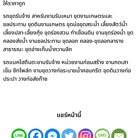
ให้ราคาถูก
รถขุดรับจ้าง สาหรับงานรับเหมา ขุดงานเกษตรและ
ชลประทาน ขุดดินงานเกษตร ขุดบ่อขุดสระน้ำ เลี้ยงสัตว์น้ำ
เลี้ยงปลา-เลี้ยงกุ้ง ขุดร่องสวน ทำเขื่อนดิน งานขุดร่องน้ำ ขุด
คลองส่งน้ำ งานชลประทาน ขุดลอก คลอง-ขุดลอกลาราง
สาธารณะ ขุดอ่างเก็บน้ำความลึก
รถแบคโฮตีนตะขาบรับจ้าง หน่วยงานก่อนสร้าง งานกดเสา
เข็ม ชีทไพล์ท งานขุดวางท่อระบายน้ำคอนกรีต ขุดดินวางท่อ
ประปา วางท่อส่งก๊าซ
แชร์หน้านี้