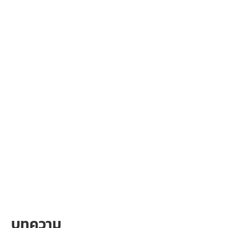
บทความ