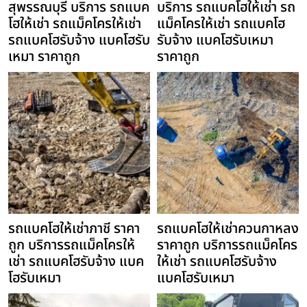
สุพรรณบุรี บริการ รถแบค
บริการ รถแบคโฮให้เช่า รถ
โฮให้เช่า รถแม็คโครให้เช่า
แม็คโครให้เช่า รถแบคโฮ
รถแบคโฮรับจ้าง แบคโฮรับ
รับจ้าง แบคโฮรับเหมา
เหมา ราคาถูก
ราคาถูก
รถแบคโฮให้เช่าภาชี ราคา
รถแบคโฮให้เช่าควนกาหลง
ถูก บริการรถแม็คโครให้
ราคาถูก บริการรถแม็คโคร
เช่า รถแบคโฮรับจ้าง แบค
ให้เช่า รถแบคโฮรับจ้าง
โฮรับเหมา
แบคโฮรับเหมา