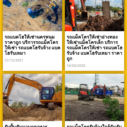
รถแบคโฮให้เช่านครพนม
รถแม็คโครให้เช่าอ่างทอง
ราคาถูก บริการรถแม็คโคร
ให้เช่าแม็คโครเล็ก บริการ
ให้เช่า รถแบคโฮรับจ้าง แบค
รถแม็คโครให้เช่า รถแบคโฮ
โฮรับเหมา
รับจ้าง แบคโฮรับเหมา ราคา
ถูก
27/12/2021
18/03/2023
รับปั้นคันนามุกดาหาร
รถแม็คโครรับจ้างใกล้ฉันรับ