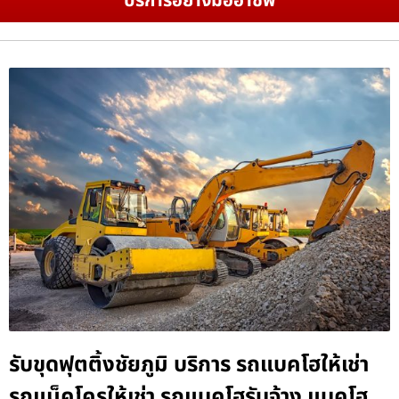
บริการอย่างมืออาชีพ
รับขุดฟุตติ้งชัยภูมิ บริการ รถแบคโฮให้เช่า
รถแม็คโครให้เช่า รถแบคโฮรับจ้าง แบคโฮ