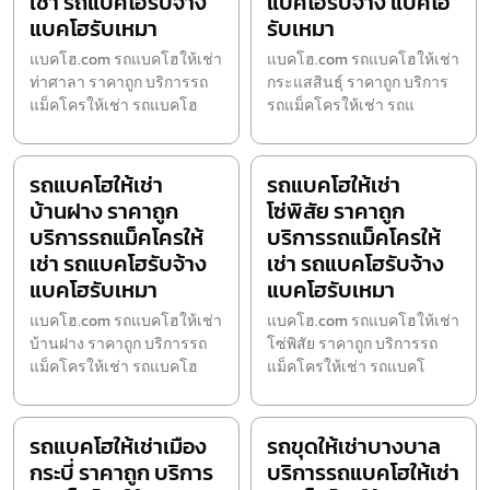
เช่า รถแบคโฮรับจ้าง
แบคโฮรับจ้าง แบคโฮ
แบคโฮรับเหมา
รับเหมา
แบคโฮ.com รถแบคโฮให้เช่า
แบคโฮ.com รถแบคโฮให้เช่า
ท่าศาลา ราคาถูก บริการรถ
กระแสสินธุ์ ราคาถูก บริการ
แม็คโครให้เช่า รถแบคโฮ
รถแม็คโครให้เช่า รถแ
รถแบคโฮให้เช่า
รถแบคโฮให้เช่า
บ้านฝาง ราคาถูก
โซ่พิสัย ราคาถูก
บริการรถแม็คโครให้
บริการรถแม็คโครให้
เช่า รถแบคโฮรับจ้าง
เช่า รถแบคโฮรับจ้าง
แบคโฮรับเหมา
แบคโฮรับเหมา
แบคโฮ.com รถแบคโฮให้เช่า
แบคโฮ.com รถแบคโฮให้เช่า
บ้านฝาง ราคาถูก บริการรถ
โซ่พิสัย ราคาถูก บริการรถ
แม็คโครให้เช่า รถแบคโฮ
แม็คโครให้เช่า รถแบคโ
รถแบคโฮให้เช่าเมือง
รถขุดให้เช่าบางบาล
กระบี่ ราคาถูก บริการ
บริการรถแบคโฮให้เช่า