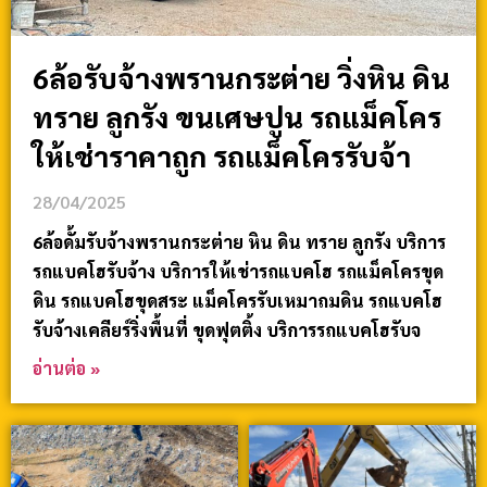
6ล้อรับจ้างพรานกระต่าย วิ่งหิน ดิน
ทราย ลูกรัง ขนเศษปูน รถแม็คโคร
ให้เช่าราคาถูก รถแม็คโครรับจ้า
28/04/2025
6ล้อดั้มรับจ้างพรานกระต่าย หิน ดิน ทราย ลูกรัง บริการ
รถแบคโฮรับจ้าง บริการให้เช่ารถแบคโฮ รถแม็คโครขุด
ดิน รถแบคโฮขุดสระ แม็คโครรับเหมาถมดิน รถแบคโฮ
รับจ้างเคลียร์ริ่งพื้นที่ ขุดฟุตติ้ง บริการรถแบคโฮรับจ
อ่านต่อ »