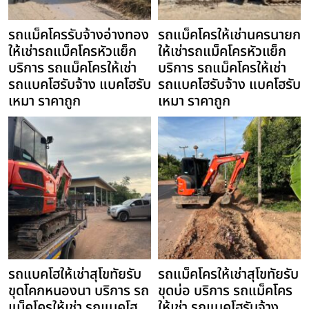
รถแม็คโครรับจ้างอ่างทอง
รถแม็คโครให้เช่านครนายก
ให้เช่ารถแม็คโครหัวแย็ก
ให้เช่ารถแม็คโครหัวแย็ก
บริการ รถแม็คโครให้เช่า
บริการ รถแม็คโครให้เช่า
รถแบคโฮรับจ้าง แบคโฮรับ
รถแบคโฮรับจ้าง แบคโฮรับ
เหมา ราคาถูก
เหมา ราคาถูก
รถแบคโฮให้เช่าสุโขทัยรับ
รถแม็คโครให้เช่าสุโขทัยรับ
ขุดโคกหนองนา บริการ รถ
ขุดบ่อ บริการ รถแม็คโคร
แม็คโครให้เช่า รถแบคโฮ
ให้เช่า รถแบคโฮรับจ้าง