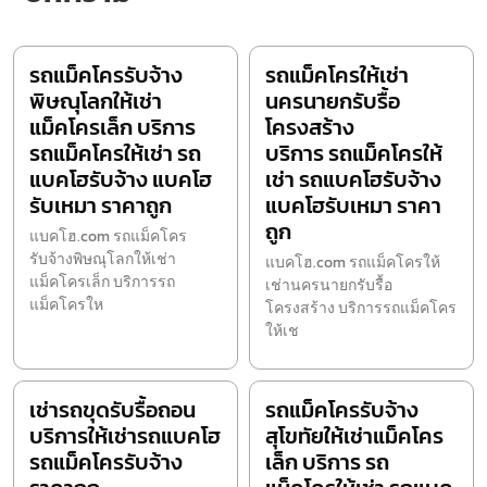
รถแม็คโครรับจ้าง
รถแม็คโครให้เช่า
พิษณุโลกให้เช่า
นครนายกรับรื้อ
แม็คโครเล็ก บริการ
โครงสร้าง
รถแม็คโครให้เช่า รถ
บริการ รถแม็คโครให้
แบคโฮรับจ้าง แบคโฮ
เช่า รถแบคโฮรับจ้าง
รับเหมา ราคาถูก
แบคโฮรับเหมา ราคา
ถูก
แบคโฮ.com รถแม็คโคร
รับจ้างพิษณุโลกให้เช่า
แบคโฮ.com รถแม็คโครให้
แม็คโครเล็ก บริการรถ
เช่านครนายกรับรื้อ
แม็คโครให
โครงสร้าง บริการรถแม็คโคร
ให้เช
เช่ารถขุดรับรื้อถอน
รถแม็คโครรับจ้าง
บริการให้เช่ารถแบคโฮ
สุโขทัยให้เช่าแม็คโคร
รถแม็คโครรับจ้าง
เล็ก บริการ รถ