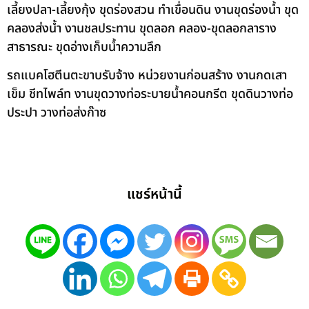
เลี้ยงปลา-เลี้ยงกุ้ง ขุดร่องสวน ทำเขื่อนดิน งานขุดร่องน้ำ ขุด
คลองส่งน้ำ งานชลประทาน ขุดลอก คลอง-ขุดลอกลาราง
สาธารณะ ขุดอ่างเก็บน้ำความลึก
รถแบคโฮตีนตะขาบรับจ้าง หน่วยงานก่อนสร้าง งานกดเสา
เข็ม ชีทไพล์ท งานขุดวางท่อระบายน้ำคอนกรีต ขุดดินวางท่อ
ประปา วางท่อส่งก๊าซ
แชร์หน้านี้