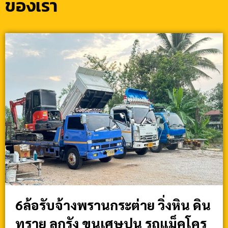
ของเรา
6ล้อรับจ้างพรานกระต่าย วิ่งหิน ดิน
ทราย ลูกรัง ขนเศษปูน รถแม็คโคร