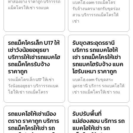
ท่าสองยาง ราคาถูก บริการรถ
แบคโฮ.com รถแม็คโคร
แม็คโครให้เช่า รถแบค
รับจ้างนครนายกรับขุดร่อง
สวน บริการรถแม็คโครให้
เช่า
รถแม็คโครเล็ก U17 ให้
รับขุดสระอุดรธานี
เช่าวังน้อยอยุธยา
บริการ รถแบคโฮให้
บริการให้เช่ารถแบคโฮ
เช่า รถแม็คโครให้เช่า
รถแม็คโครรับจ้าง
รถแบคโฮรับจ้าง แบค
ราคาถูก
โฮรับเหมา ราคาถูก
รถแม็คโครเล็ก U17 ให้เช่า
แบคโฮ.com รับขุดสระ
วังน้อยอยุธยา บริการรถแบค
อุดรธานี บริการ รถแบคโฮให้
โฮให้เช่า รถแม็คโครร
เช่า รถแม็คโครให้เช่า รถแ
รถแบคโฮให้เช่าเมือง
รับปรับพื้นที่
ตราด ราคาถูก บริการ
แม่ฮ่องสอน บริการ รถ
รถแม็คโครให้เช่า รถ
แบคโฮให้เช่า รถ