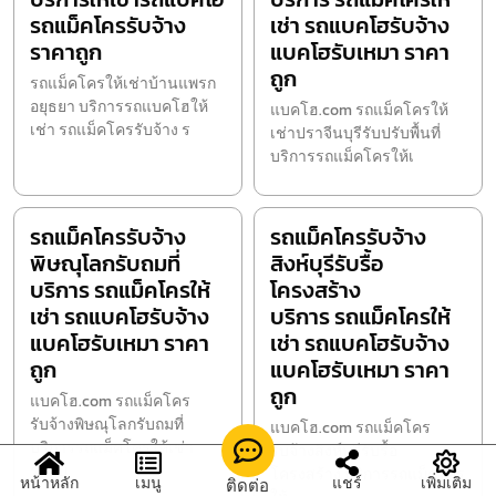
รถแม็คโครรับจ้าง
เช่า รถแบคโฮรับจ้าง
ราคาถูก
แบคโฮรับเหมา ราคา
ถูก
รถแม็คโครให้เช่าบ้านแพรก
อยุธยา บริการรถแบคโฮให้
แบคโฮ.com รถแม็คโครให้
เช่า รถแม็คโครรับจ้าง ร
เช่าปราจีนบุรีรับปรับพื้นที่
บริการรถแม็คโครให้เ
รถแม็คโครรับจ้าง
รถแม็คโครรับจ้าง
พิษณุโลกรับถมที่
สิงห์บุรีรับรื้อ
บริการ รถแม็คโครให้
โครงสร้าง
เช่า รถแบคโฮรับจ้าง
บริการ รถแม็คโครให้
แบคโฮรับเหมา ราคา
เช่า รถแบคโฮรับจ้าง
ถูก
แบคโฮรับเหมา ราคา
ถูก
แบคโฮ.com รถแม็คโคร
รับจ้างพิษณุโลกรับถมที่
แบคโฮ.com รถแม็คโคร
บริการรถแม็คโครให้เช่า
รับจ้างสิงห์บุรีรับรื้อ
รถแบ
โครงสร้าง บริการรถแม็คโคร
หน้าหลัก
เมนู
แชร์
เพิ่มเติม
ติดต่อ