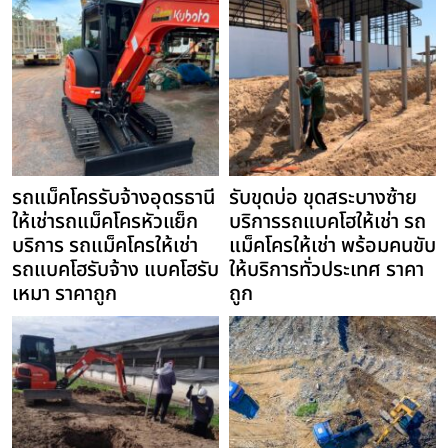
รถแม็คโครรับจ้างอุดรธานี
รับขุดบ่อ ขุดสระบางซ้าย
ให้เช่ารถแม็คโครหัวแย็ก
บริการรถแบคโฮให้เช่า รถ
บริการ รถแม็คโครให้เช่า
แม็คโครให้เช่า พร้อมคนขับ
รถแบคโฮรับจ้าง แบคโฮรับ
ให้บริการทั่วประเทศ ราคา
เหมา ราคาถูก
ถูก