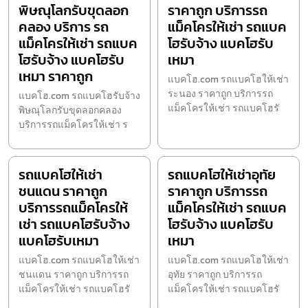
พิษณุโลกรับขุดลอก
ราคาถูก บริการรถ
คลอง บริการ รถ
แม็คโครให้เช่า รถแบค
แม็คโครให้เช่า รถแบค
โฮรับจ้าง แบคโฮรับ
โฮรับจ้าง แบคโฮรับ
เหมา
เหมา ราคาถูก
แบคโฮ.com รถแบคโฮให้เช่า
ระนอง ราคาถูก บริการรถ
แบคโฮ.com รถแบคโฮรับจ้าง
แม็คโครให้เช่า รถแบคโฮรั
พิษณุโลกรับขุดลอกคลอง
บริการรถแม็คโครให้เช่า ร
รถแบคโฮให้เช่า
รถแบคโฮให้เช่าอุทัย
ชนแดน ราคาถูก
ราคาถูก บริการรถ
บริการรถแม็คโครให้
แม็คโครให้เช่า รถแบค
เช่า รถแบคโฮรับจ้าง
โฮรับจ้าง แบคโฮรับ
แบคโฮรับเหมา
เหมา
แบคโฮ.com รถแบคโฮให้เช่า
แบคโฮ.com รถแบคโฮให้เช่า
ชนแดน ราคาถูก บริการรถ
อุทัย ราคาถูก บริการรถ
แม็คโครให้เช่า รถแบคโฮรั
แม็คโครให้เช่า รถแบคโฮรั