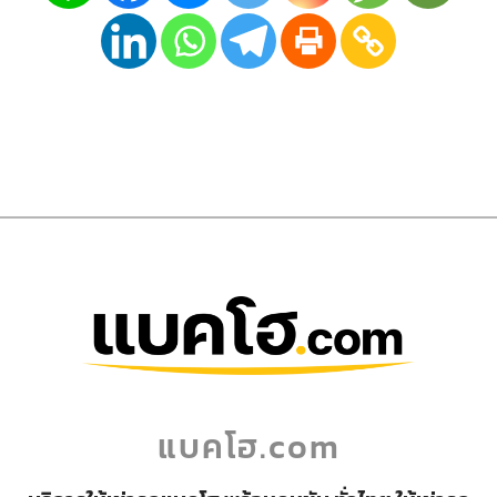
แบคโฮ.com