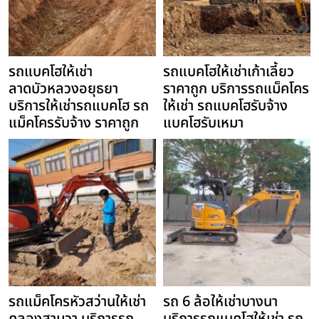
รถแบคโฮให้เช่า
รถแบคโฮให้เช่าเก้าเลี้ยว
ลาดบัวหลวงอยุธยา
ราคาถูก บริการรถแม็คโคร
บริการให้เช่ารถแบคโฮ รถ
ให้เช่า รถแบคโฮรับจ้าง
แม็คโครรับจ้าง ราคาถูก
แบคโฮรับเหมา
รถแม็คโครหัวสว่านให้เช่า
รถ 6 ล้อให้เช่าบางนา