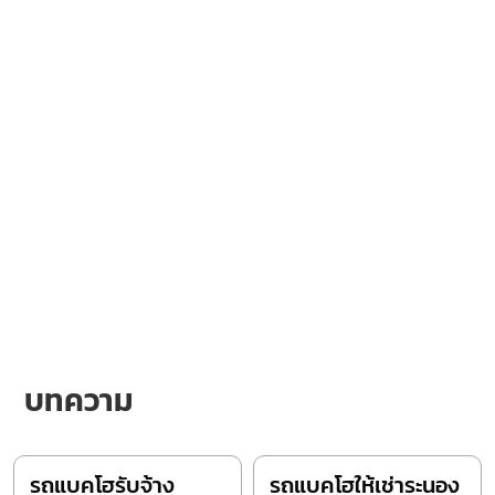
บทความ
รถแบคโฮรับจ้าง
รถแบคโฮให้เช่าระนอง