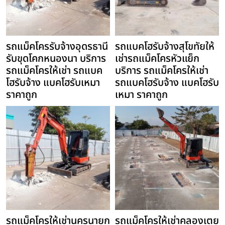
รถแม็คโครรับจ้างอุดรธานี
รถแบคโฮรับจ้างสุโขทัยให้
รับขุดโคกหนองนา บริการ
เช่ารถแม็คโครหัวแย็ก
รถแม็คโครให้เช่า รถแบค
บริการ รถแม็คโครให้เช่า
โฮรับจ้าง แบคโฮรับเหมา
รถแบคโฮรับจ้าง แบคโฮรับ
ราคาถูก
เหมา ราคาถูก
รถแม็คโครให้เช่านครนายก
รถแม็คโครให้เช่าคลองเตย