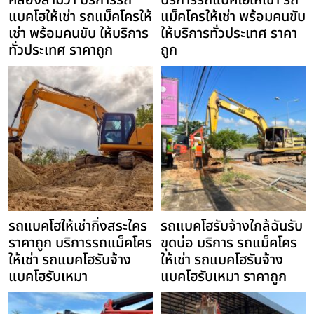
คลองสามวา บริการรถ
บริการรถแบคโฮให้เช่า รถ
แบคโฮให้เช่า รถแม็คโครให้
แม็คโครให้เช่า พร้อมคนขับ
เช่า พร้อมคนขับ ให้บริการ
ให้บริการทั่วประเทศ ราคา
ทั่วประเทศ ราคาถูก
ถูก
รถแบคโฮให้เช่ากิ่งสระใคร
รถแบคโฮรับจ้างใกล้ฉันรับ
ราคาถูก บริการรถแม็คโคร
ขุดบ่อ บริการ รถแม็คโคร
ให้เช่า รถแบคโฮรับจ้าง
ให้เช่า รถแบคโฮรับจ้าง
แบคโฮรับเหมา
แบคโฮรับเหมา ราคาถูก