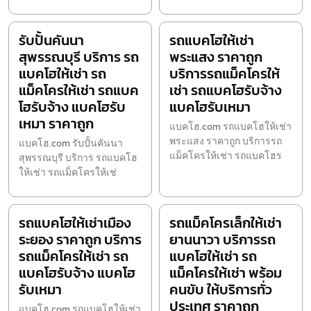
รับปั้นคันนา
รถแบคโฮให้เช่า
สุพรรณบุรี บริการ รถ
พระแสง ราคาถูก
แบคโฮให้เช่า รถ
บริการรถแม็คโครให้
แม็คโครให้เช่า รถแบค
เช่า รถแบคโฮรับจ้าง
โฮรับจ้าง แบคโฮรับ
แบคโฮรับเหมา
เหมา ราคาถูก
แบคโฮ.com รถแบคโฮให้เช่า
พระแสง ราคาถูก บริการรถ
แบคโฮ.com รับปั้นคันนา
แม็คโครให้เช่า รถแบคโฮร
สุพรรณบุรี บริการ รถแบคโฮ
ให้เช่า รถแม็คโครให้เช่
รถแบคโฮให้เช่าเมือง
รถแม็คโครเล็กให้เช่า
ระยอง ราคาถูก บริการ
ยานนาวา บริการรถ
รถแม็คโครให้เช่า รถ
แบคโฮให้เช่า รถ
แบคโฮรับจ้าง แบคโฮ
แม็คโครให้เช่า พร้อม
รับเหมา
คนขับ ให้บริการทั่ว
ประเทศ ราคาถูก
แบคโฮ.com รถแบคโฮให้เช่า