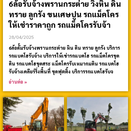
6ล้อรับจ้างพรานกระต่าย วิ่งหิน ดิน
ทราย ลูกรัง ขนเศษปูน รถแม็คโคร
ให้เช่าราคาถูก รถแม็คโครรับจ้า
28/04/2025
6ล้อดั้มรับจ้างพรานกระต่าย หิน ดิน ทราย ลูกรัง บริการ
รถแบคโฮรับจ้าง บริการให้เช่ารถแบคโฮ รถแม็คโครขุด
ดิน รถแบคโฮขุดสระ แม็คโครรับเหมาถมดิน รถแบคโฮ
รับจ้างเคลียร์ริ่งพื้นที่ ขุดฟุตติ้ง บริการรถแบคโฮรับจ
อ่านต่อ »